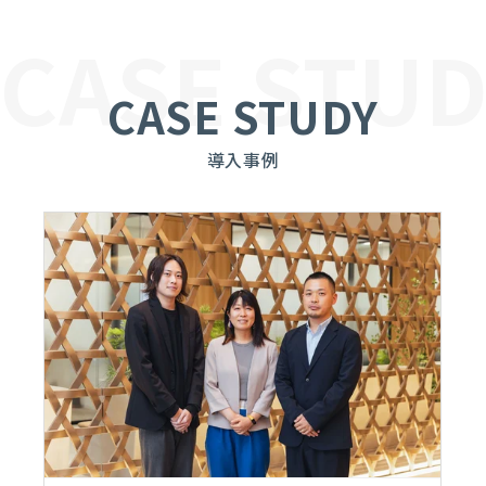
CASE STUD
CASE STUDY
導入事例