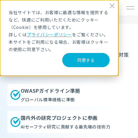
EN
当社サイトでは、お客様に最適な情報を提供する
など、快適にご利用いただくためにクッキー
HOME
サービス・製品
AIセキュリティ
（Cookie）を使用しています。
詳しくは
プライバシーポリシー
をご覧ください。
AIセキュリティ対策
本サイトをご利用になる場合、お客様はクッキー
の使用に同意下さい。
生成 AI・LLM の業務活用に必要なセキュリティ対策
同意する
を
企画から運用まで包括的に支援します
OWASPガイドライン準拠
グローバル標準規格に準拠
国内外の研究プロジェクトに参画
AIセーフティ研究に貢献する最先端の技術力