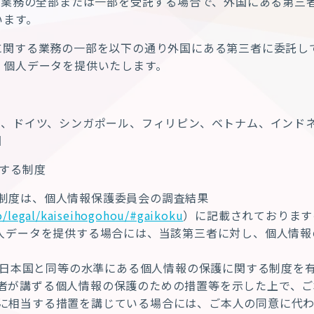
る業務の全部または一部を受託する場合で、外国にある第三
います。
に関する業務の一部を以下の通り外国にある第三者に委託し
、個人データを提供いたします。
ド、ドイツ、シンガポール、フィリピン、ベトナム、インド
国
する制度
制度は、個人情報保護委員会の調査結果
o/legal/kaiseihogohou/#gaikoku
）に記載されております
人データを提供する場合には、当該第三者に対し、個人情報
日本国と同等の水準にある個人情報の保護に関する制度を
者が講ずる個人情報の保護のための措置等を示した上で、ご
に相当する措置を講じている場合には、ご本人の同意に代