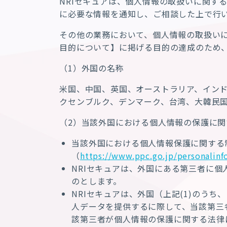
NRI
セキュア
は、個人情報の取扱いに関す
に必要な情報を通知し、ご相談した上で行
その他の業務において、個人情報の取扱い
目的について
】
に掲げる目的の達成のため
（
1
）外国の名称
米国、中国、英国、オーストラリア、イン
クセンブルク、デンマーク、台湾、大韓民
（
2
）当該外国における個人情報の保護に関
当該外国における個人情報保護に関する
（
https://www.ppc.go.jp/personalinf
NRI
セキュア
は、外国にある第三者に個
のとします。
NRI
セキュア
は、外国（上記
(1)
のうち、
人データを提供するに際して、当該第三
該第三者が個人情報の保護に関する法律