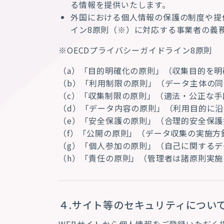
る情報を提供いたします。
外国における個人情報の保護の制度や提
イン
8
原則（
※
）に対応する事業者の義
※OECD
プライバシーガイドライン
8
原則
（
a
）「目的明確化の原則」（収集目的を明
（
b
）「利用制限の原則」（データ主体の同
（
c
）「収集制限の原則」（適法・公正な手
（
d
）「データ内容の原則」（利用目的に沿
（
e
）「安全保護の原則」（合理的安全保護
（
f
）「公開の原則」（データ収集の実施方
（
g
）「個人参加の原則」（自己に関するデ
（
h
）「責任の原則」（管理者は諸原則実施
４.サイト等のセキュリティについ
WEBサイトから個人情報をご登録いただく