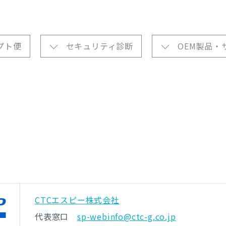
プト便
セキュリティ診断
OEM製品・
CTCエスピー株式会社
代表窓口
sp-webinfo@ctc-g.co.jp