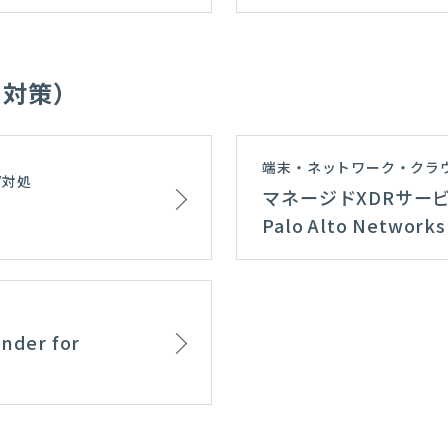
ト対策）
端末・ネットワーク・クラ
/対処
マネージドXDRサービス p
Palo Alto Networks
der for