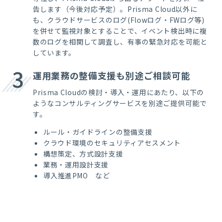
告します（今後対応予定）。
Prisma Cloud
以外に
も、クラウドサービスのログ
(Flow
ログ・
FW
ログ等
)
を併せて監視対象とすることで、イベント検出時に複
数のログを相関して調査し、有事の緊急対応を可能と
しています。
3
運用業務の整備支援も別途ご相談可能
Prisma Cloud
の検討・導入・運用にあたり、以下の
ようなコンサルティングサービスを別途ご提供可能で
す。
ルール・ガイドラインの整備支援
クラウド環境のセキュリティアセスメント
構想策定、方式設計支援
業務・運用設計支援
導入推進
PMO
など