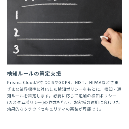
検知ルールの策定支援
Prisma Cloud
が持つ
CIS
や
GDPR
、
NIST
、
HIPAA
などさま
ざまな業界標準に対応した検知ポリシーをもとに、検知・通
知ルールを策定します。必要に応じて追加の検知ポリシー
(
カスタムポリシー
)
の作成も行い、お客様の運用に合わせた
効果的なクラウドセキュリティの実装が可能です。