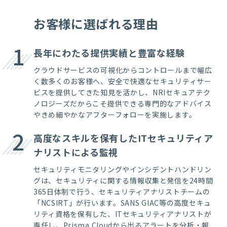
お客様に選ばれる理由
1
長年にわたる提供実績と豊富な経験
クラウドサービスの可視化からコントロールまで幅広
く数多くのお客様へ、安全で快適なセキュリティサー
ビスを提供してきた知見を活かし、
NRI
セキュアテク
ノロジーズだからこそ提供できる専門的なアドバイス
やきめ細やかなアフターフォローを実施します。
2
高度なスキルを保有したITセキュリティア
ナリストによる監視
セキュリティモニタリングやインシデントハンドリン
グは、セキュリティに関する情報収集と発信を
24
時間
365
日体制で行う、セキュリティアナリストチームの
「
NCSIRT
」が行います。
SANS GIAC
等の高度セキュ
リティ資格を保有した、
IT
セキュリティアナリストが
専任し、
Prisma Cloud
から出るアラートを分析・報