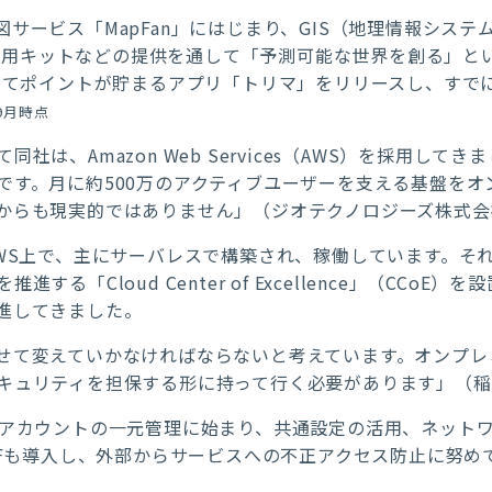
サービス「MapFan」にはじまり、GIS（地理情報システ
リ開発用キットなどの提供を通して「予測可能な世界を創る」
じてポイントが貯まるアプリ「トリマ」をリリースし、すでに1
年9月時点
社は、Amazon Web Services（AWS）を採用し
です。月に約500万のアクティブユーザーを支える基盤をオ
からも現実的ではありません」（ジオテクノロジーズ株式会
AWS上で、主にサーバレスで構築され、稼働しています。そ
る「Cloud Center of Excellence」（CCo
進してきました。
せて変えていかなければならないと考えています。オンプレ
キュリティを担保する形に持って行く必要があります」（稲
Sアカウントの一元管理に始まり、共通設定の活用、ネット
AFも導入し、外部からサービスへの不正アクセス防止に努め