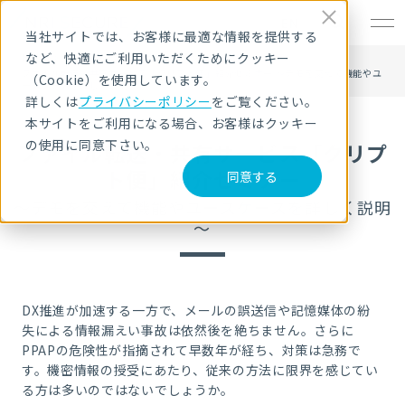
EN
当社サイトでは、お客様に最適な情報を提供する
など、快適にご利用いただくためにクッキー
HOME
セキュリティセミナー・イベント
ファイル転送・共有サービス「クリプト便」紹介セミナー ～デモを交えて機能やユ
（Cookie）を使用しています。
ースケースを詳しく説明～
詳しくは
プライバシーポリシー
をご覧ください。
本サイトをご利用になる場合、お客様はクッキー
の使用に同意下さい。
ファイル転送・共有サービス「クリプ
ト便」紹介セミナー
同意する
～デモを交えて機能やユースケースを詳しく説明
～
DX推進が加速する一方で、メールの誤送信や記憶媒体の紛
失による情報漏えい事故は依然後を絶ちません。さらに
PPAPの危険性が指摘されて早数年が経ち、対策は急務で
す。機密情報の授受にあたり、従来の方法に限界を感じてい
る方は多いのではないでしょうか。