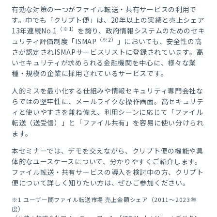
有効な対策の一つがファイル転送・共有サービスの利用で
す。中でも「クリプト便」は、20年以上の実績と売上シェア
（※1）
13年連続No.1
を誇り、政府情報システムのためのセキ
（※2）
ュリティ評価制度「ISMAP
」においても、安全性の高
さが認定されISMAPサービスリストに登録されています。高
いセキュリティが求められる金融機関を中心に、様々な業
種・規模の企業に採用されているサービスです。
人的ミスを最小化する仕組みや情報セキュリティ専門会社な
らではの堅牢性に、メールライクな操作画面。高セキュリテ
ィと使いやすさを兼ね備え、利用シーンに応じて「ファイル
転送（送受信）」と「ファイル共有」を容易に使い分けられ
ます。
本セミナーでは、デモを交えながら、クリプト便の機能や具
体的なユースケースについて、分かりやすくご紹介します。
ファイル転送・共有サービスの導入を検討中の方、クリプト
便について詳しく知りたい方は、ぜひご参加ください。
※1 ユーザー間ファイル転送市場 売上金額シェア（2011～2023年
度）