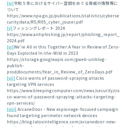
[iv]
令和５年におけるサイバー空間をめぐる脅威の情勢等に
ついて
https://www.npa.go.jp/publications/statistics/cyberse
curity/data/R5/R05_cyber_jousei.pdf
[v]
フィッシングレポート
2024
https://www.antiphishing.jp/report/phishing_report_
2024.pdf
[vi]
We’re All in this Together:A Year in Review of Zero-
Days Exploited In-the-Wild in 2023
https://storage.googleapis.com/gweb-uniblog-
publish-
prod/documents/Year_in_Review_of_ZeroDays.pdf
[vii]
Cisco warns of password-spraying attacks
targeting VPN services
https://www.bleepingcomputer.com/news/security/cis
co-warns-of-password-spraying-attacks-targeting-
vpn-services/
[viii]
ArcaneDoor - New espionage-focused campaign
found targeting perimeter network devices
https://blog.talosintelligence.com/arcanedoor-new-