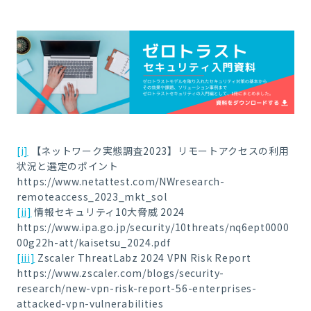
[i]
【ネットワーク実態調査2023】リモートアクセスの利用
状況と選定のポイント
https://www.netattest.com/NWresearch-
remoteaccess_2023_mkt_sol
[ii]
情報セキュリティ10大脅威 2024
https://www.ipa.go.jp/security/10threats/nq6ept0000
00g22h-att/kaisetsu_2024.pdf
[iii]
Zscaler ThreatLabz 2024 VPN Risk Report
https://www.zscaler.com/blogs/security-
research/new-vpn-risk-report-56-enterprises-
attacked-vpn-vulnerabilities