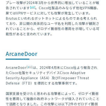
プレー攻撃が2024年3月から世界的に増加していることが報
[vii]
告されています
。Cisco社製品のみならず他社VPN機器、
果てはVPNサービスに対しても攻撃が発生しています。
Brutusといわれるボットネットによるものである考えられ
ており、非公開の具体的なユーザ名を利用した攻撃が観測さ
れていることから、ゼロデイ脆弱性の悪用を示唆している可
能性があると言われています。
ArcaneDoor
[viii]
ArcaneDoor
は、2024年4月末にCisco社より報告され
たCisco社製セキュリティデバイスCisco Adaptive
Security Appliance（ASA）及びFirepower Threat
Defense（FTD）を標的とする攻撃事例です。
国家支援を受けたと思われる攻撃者によって、ゼロデイ脆弱
性を悪用して複数の政府ネットワークが侵入されていたこと
で話題となりました。この攻撃には以下2件のゼロデイ脆弱