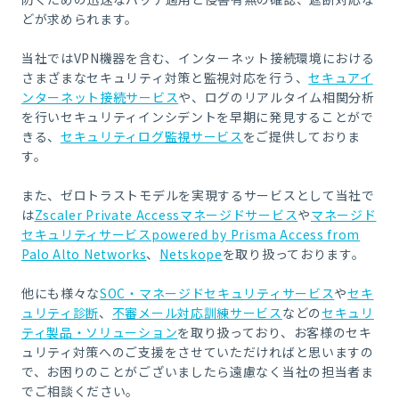
どが求められます。
当社ではVPN機器を含む、インターネット接続環境における
さまざまなセキュリティ対策と監視対応を行う、
セキュアイ
ンターネット接続サービス
や、ログのリアルタイム相関分析
を行いセキュリティインシデントを早期に発見することがで
きる、
セキュリティログ監視サービス
をご提供しておりま
す。
また、ゼロトラストモデルを実現するサービスとして当社で
は
Zscaler Private Accessマネージドサービス
や
マネージド
セキュリティサービスpowered by Prisma Access from
Palo Alto Networks
、
Netskope
を取り扱っております。
他にも様々な
SOC・マネージドセキュリティサービス
や
セキ
ュリティ診断
、
不審メール対応訓練サービス
などの
セキュリ
ティ製品・ソリューション
を取り扱っており、お客様のセキ
ュリティ対策へのご支援をさせていただければと思いますの
で、お困りのことがございましたら遠慮なく当社の担当者ま
でご相談ください。