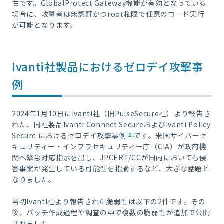
性です。GlobalProtect Gateway機能が有効となっている
場合に、攻撃者は無認証かつroot権限で任意のコード実行
が可能となります。
Ivanti社製品におけるゼロデイ攻撃事
例
2024年1月10日にIvanti社（旧PulseSecure社）より報告さ
れた、同社製品Ivanti Connect SecureおよびIvanti Policy
[x]
Secure におけるゼロデイ攻撃事例
です。米国サイバーセ
キュリティー・インフラセキュリティー庁（CIA）が政府機
関へ緊急対応指示を出し、JPCERT/CCが国内においても侵
害事案が発生している可能性を指摘するなど、大きな話題と
なりました。
当初Ivanti社より報告された脆弱性は以下の2件です。その
後、パッチ作成過程や調査の中で複数の脆弱性が追加で公開
されました。