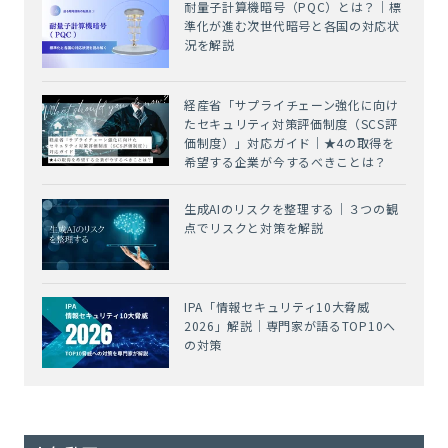
耐量子計算機暗号（PQC）とは？｜標
準化が進む次世代暗号と各国の対応状
況を解説
経産省「サプライチェーン強化に向け
たセキュリティ対策評価制度（SCS評
価制度）」対応ガイド｜★4の取得を
希望する企業が今するべきことは？
生成AIのリスクを整理する｜３つの観
点でリスクと対策を解説
IPA「情報セキュリティ10大脅威
2026」解説｜専門家が語るTOP10へ
の対策