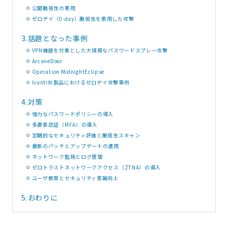
公開脆弱性の悪用
ゼロデイ（0-day）脆弱性を悪用した攻撃
3.
話題となった事例
VPN機器を対象とした大規模なパスワードスプレー攻撃
ArcaneDoor
Operation MidnightEclipse
Ivanti社製品におけるゼロデイ攻撃事例
4.
対策
強力なパスワードポリシーの導入
多要素認証（MFA）の導入
定期的なセキュリティ評価と脆弱性スキャン
最新のパッチとアップデートの適用
ネットワーク監視とログ管理
ゼロトラストネットワークアクセス（ZTNA）の導入
ユーザ教育とセキュリティ意識向上
5.
おわりに