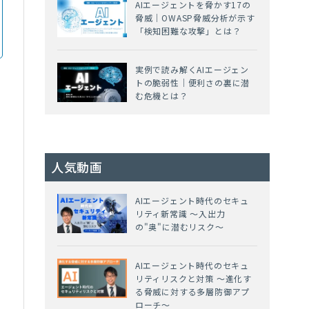
AIエージェントを脅かす17の
脅威｜OWASP脅威分析が示す
「検知困難な攻撃」とは？
実例で読み解くAIエージェン
トの脆弱性｜便利さの裏に潜
む危機とは？
人気動画
AIエージェント時代のセキュ
リティ新常識 ～入出力
の"奥"に潜むリスク～
AIエージェント時代のセキュ
リティリスクと対策 ～進化す
る脅威に対する多層防御アプ
ローチ～