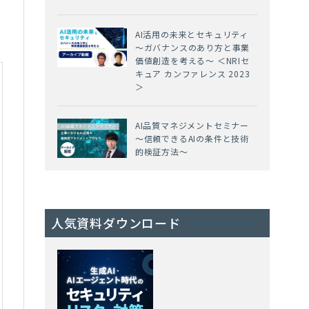
AI活用の未来とセキュリティ
～ガバナンスのあり方と事業
価値創造を考える～ ＜NRIセ
キュア カンファレンス 2023
＞
AI品質マネジメントセミナー
～信頼できるAIの条件と技術
的検証方法～
人気資料ダウンロード