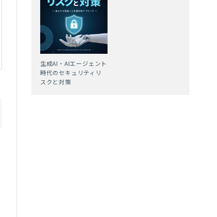
生成AI・AIエージェント
時代のセキュリティリ
スクと対策
会
応
重