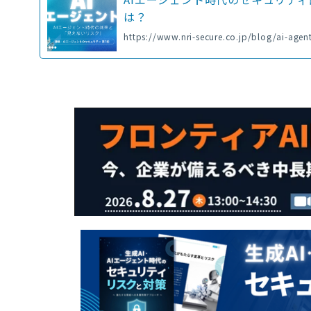
は？
https://www.nri-secure.co.jp/blog/ai-agen