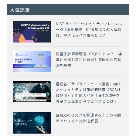
人気記事
NIST サイバーセキュリティフレームワ
ーク 2.0を解説｜約10年ぶりの大幅改
訂、押さえるべき要点とは？
耐量子計算機暗号（PQC）とは？｜標
準化が進む次世代暗号と各国の対応状
況を解説
経産省「サプライチェーン強化に向け
たセキュリティ対策評価制度（SCS評
価制度）」対応ガイド｜★4の取得を
希望する企業が今するべきことは？
生成AIのリスクを整理する｜３つの観
点でリスクと対策を解説