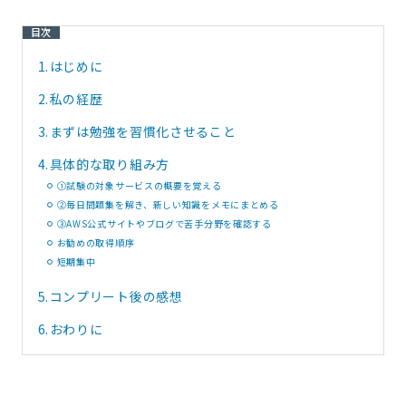
目次
1.
はじめに
2.
私の経歴
3.
まずは勉強を習慣化させること
4.
具体的な取り組み方
①試験の対象サービスの概要を覚える
②毎日問題集を解き、新しい知識をメモにまとめる
③AWS公式サイトやブログで苦手分野を確認する
お勧めの取得順序
短期集中
5.
コンプリート後の感想
6.
おわりに