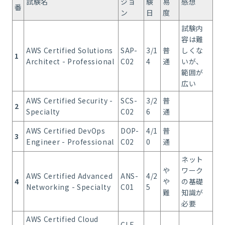
試験名
ジョ
験
易
感想
番
ン
日
度
試験内
容は難
AWS Certified Solutions
SAP-
3/1
普
しくな
1
Architect - Professional
C02
4
通
いが、
範囲が
広い
AWS Certified Security -
SCS-
3/2
普
2
Specialty
C02
6
通
AWS Certified DevOps
DOP-
4/1
普
3
Engineer - Professional
C02
0
通
ネット
や
ワーク
AWS Certified Advanced
ANS-
4/2
4
や
の基礎
Networking - Specialty
C01
5
難
知識が
必要
AWS Certified Cloud
CLF-