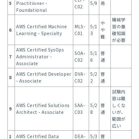
5
Practitioner -
5/9
易
C02
Foundational
機械学
や
AWS Certified Machine
MLS-
5/1
習の基
6
や
Learning - Specialty
C01
3
礎知識
難
が必要
AWS Certified SysOps
SOA-
5/1
普
7
Administrator -
C02
6
通
Associate
AWS Certified Developer
DVA-
5/2
普
8
- Associate
C02
2
通
試験内
容は難
AWS Certified Solutions
SAA-
5/2
普
しくな
9
Architect - Associate
C03
8
通
いが、
範囲が
広い
1
AWS Certified Data
DEA-
5/3
普