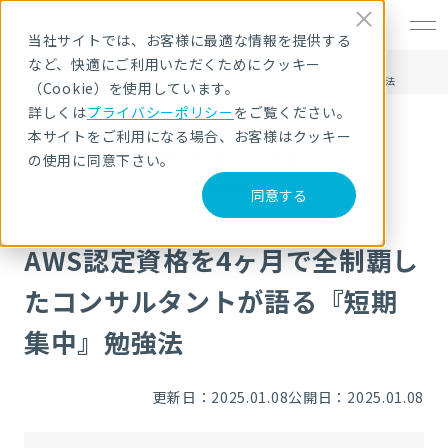
EN
当社サイトでは、お客様に最適な情報を提供する
など、快適にご利用いただくためにクッキー
HOME
NRIセキュア ブログ
AWS認定資格を4ヶ月で全制覇したコンサルタントが語る『短期集中』勉強法
（Cookie）を使用しています。
詳しくは
プライバシーポリシー
をご覧ください。
本サイトをご利用になる場合、お客様はクッキー
NRIセキュア ブログ
の使用に同意下さい。
同意する
AWS認定資格を4ヶ月で全制覇し
たコンサルタントが語る『短期
集中』勉強法
更新日：2025.01.08
公開日：2025.01.08