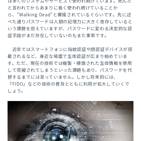
は多くのシステムやサービスで使われ続けています。死んだ
と言われてからあまりに長く使われ続けていることか
ら、"Walking Dead"と揶揄されているぐらいです。先に述
べた通りパスワードは人間の記憶力に大きく依存していると
いう課題を抱えていますが、パスワードに変わる決定的な認
証手段がまだ存在していないのもまた事実です。
近年ではスマートフォンに指紋認証や顔認証デバイスが搭
載されるなど、身近な場面で生体認証が広まり始めていま
す。ただ、現在の技術では複製・模倣された生体情報を使用
して突破されてしまうといった課題もあり、パスワードを代
替するまでには至っていません。しかし将来的には、
『FIDO』などの技術の普及とともに利用が拡大していくで
しょう。