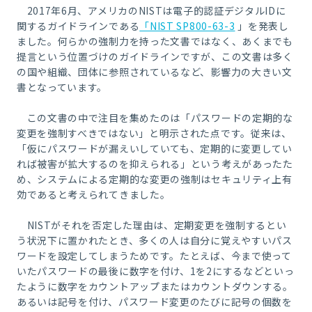
2017年6月、アメリカのNISTは電子的認証デジタルIDに
関するガイドラインである
「
NIST SP800-63-3
」を発表し
ました。何らかの強制力を持った文書ではなく、あくまでも
提言という位置づけのガイドラインですが、この文書は多く
の国や組織、団体に参照されているなど、影響力の大きい文
書となっています。
この文書の中で注目を集めたのは「パスワードの定期的な
変更を強制すべきではない」と明示された点です。従来は、
「仮にパスワードが漏えいしていても、定期的に変更してい
れば被害が拡大するのを抑えられる」という考えがあったた
め、システムによる定期的な変更の強制はセキュリティ上有
効であると考えられてきました。
NISTがそれを否定した理由は、定期変更を強制するとい
う状況下に置かれたとき、多くの人は自分に覚えやすいパス
ワードを設定してしまうためです。たとえば、今まで使って
いたパスワードの最後に数字を付け、1を2にするなどといっ
たように数字をカウントアップまたはカウントダウンする。
あるいは記号を付け、パスワード変更のたびに記号の個数を