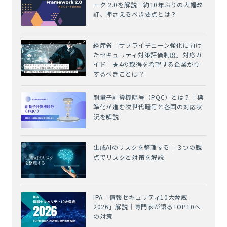
ーク 2.0を解説｜約10年ぶりの大幅改
訂、押さえるべき要点とは？
経産省「サプライチェーン強化に向け
たセキュリティ対策評価制度」対応ガ
イド｜★4の取得を希望する企業が今
するべきことは？
耐量子計算機暗号（PQC）とは？｜標
準化が進む次世代暗号と各国の対応状
況を解説
生成AIのリスクを整理する｜３つの観
点でリスクと対策を解説
IPA「情報セキュリティ10大脅威
2026」解説｜専門家が語るTOP10へ
の対策