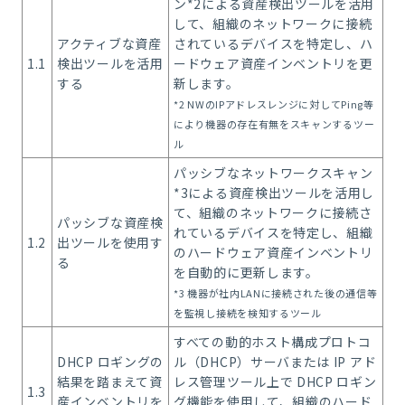
ン*2による資産検出ツールを活用
して、組織のネットワークに接続
アクティブな資産
されているデバイスを特定し、ハ
1.1
検出ツールを活用
ードウェア資産インベントリを更
する
新します。
*2 NWのIPアドレスレンジに対してPing等
により機器の存在有無をスキャンするツー
ル
パッシブなネットワークスキャン
*3による資産検出ツールを活用し
て、組織のネットワークに接続さ
パッシブな資産検
れているデバイスを特定し、組織
1.2
出ツールを使用す
のハードウェア資産インベントリ
る
を自動的に更新します。
*3 機器が社内LANに接続された後の通信等
を監視し接続を検知するツール
すべての動的ホスト構成プロトコ
DHCP ロギングの
ル（DHCP）サーバまたは IP アド
結果を踏まえて資
レス管理ツール上で DHCP ロギン
1.3
産インベントリを
グ機能を使用して、組織のハード