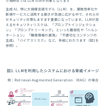
※現時点では LLM のみが対象となります
生成
AI
、特に大規模言語モデル（
LLM
） を、業務効率化や
新規サービスに活用する動きが急速に広がる中で、それらの
セキュリティ対策もますます重要になっています。
LLM
が抱
えるセキュリティリスクは、「プロンプトインジェクショ
ン」 「プロンプトリーキング」 といった脆弱性や「ハルシ
ネーション」 「機微情報の漏洩」「不適切なコンテンツの
生成」「バイアスリスク」 など、多岐にわたります
（図1を
参照）
。
図1. LLM
を利用したシステムにおける脅威イメージ
例：Retrieval-Augmented Generation （RAG）の場合