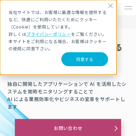
EN
当社サイトでは、お客様に最適な情報を提供する
など、快適にご利用いただくためにクッキー
HOME
サービス・製品
AIセキュリティ
AI Blue Team（AI セキュリティ監視サービス）
（Cookie）を使用しています。
詳しくは
プライバシーポリシー
をご覧ください。
本サイトをご利用になる場合、お客様はクッキー
AI 固有のリスクから企業を守る
の使用に同意下さい。
セキュリティ監視サービス
同意する
AI Blue Team
独自に開発したアプリケーションで AI を活用したシ
ステムを常時モニタリングすることで
AI による業務効率化やビジネスの変革をサポートし
ます
お問い合わせ