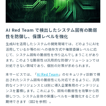
AI Red Team で検出したシステム固有の脆弱
性を防御し、保護レベルを強化
生成
AI
を活用したシステムの開発現場では、どのように
AI
を
活用しているか等の
AI
への依存方式や権限委譲レベルに応
じて、システム固有の脆弱性を作り込んでしまうことがあり
ます。このような脆弱性は汎用的な防御ソリューションでは
対処できない領域であり、個別の対策が求められます。
本サービスでは、「
AI Red Team
」のセキュリティ診断で検
出されたシステム固有の脆弱性にも対応できるように、汎用
的なインテリジェンスとは別に導入企業専用のインテリジェ
ンスを蓄積します。これにより、固有の脆弱性を攻撃から防
御しつつ、システム全体の保護レベルを一層強化することが
期待できます（図
2
を参照）。