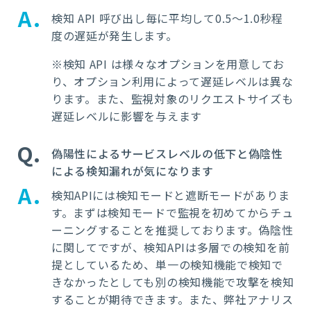
A
検知
API
呼び出し毎に
平均して
0.5
～
1.0
秒程
度の遅延が発生します。
※
検知
API
は様々なオプションを用意してお
り、オプション利用によって遅延レベルは異な
ります。また、監視対象のリクエストサイズも
遅延レベルに影響を与えます
Q
偽陽性によるサービスレベルの低下と偽陰性
による検知漏れが気になります
A
検知
API
には検知モードと遮断モードがありま
す。まずは検知モードで監視を初めてからチュ
ーニングすることを推奨しております。偽陰性
に関してですが、検知
API
は多層での検知を前
提としているため、単一の検知機能で検知で
きなかったとしても別の検知機能で攻撃を検知
することが期待できます。また、弊社アナリス