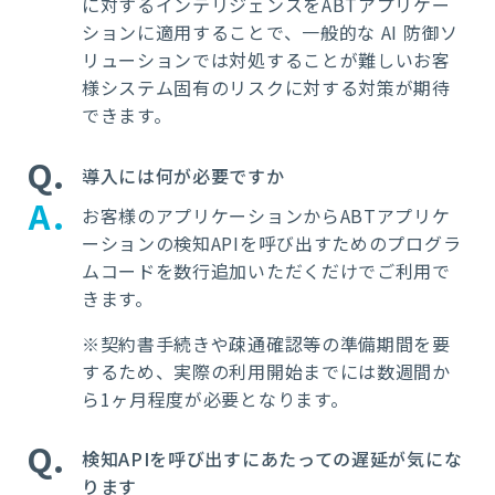
に対するインテリジェンスを
ABT
アプリケー
ションに適用することで、一般的な
AI
防御ソ
リューションでは対処することが難しいお客
様システム固有のリスクに対する対策が期待
できます。
Q
導入には何が必要ですか
A
お客様のアプリケーションから
ABT
アプリケ
ーションの検知
API
を呼び出すためのプログラ
ムコードを数行追加いただくだけでご利用で
きます。
※
契約書手続きや疎通確認等の準備期間を要
するため、実際の利用開始までには数週間か
ら
1
ヶ月程度が必要となります。
Q
検知APIを呼び出すにあたっての遅延が気にな
ります