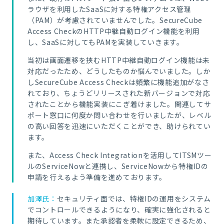
ラウザを利用したSaaSに対する特権アクセス管理
（PAM）が考慮されていませんでした。SecureCube
Access CheckのHTTP中継自動ログイン機能を利用
し、SaaSに対してもPAMを実装していきます。
当初は画面遷移を挟むHTTP中継自動ログイン機能は未
対応だったため、どうしたものか悩んでいました。しか
しSecureCube Access Checkは頻繁に機能追加がなさ
れており、ちょうどリリースされた新バージョンで対応
されたことから機能実装にこぎ着けました。関連してサ
ポート窓口に何度か問い合わせを行いましたが、レベル
の高い回答を迅速にいただくことができ、助けられてい
ます。
また、Access Check Integrationを活用してITSMツー
ルのServiceNowと連携し、ServiceNowから特権IDの
申請を行えるよう準備を進めております。
加澤氏：
セキュリティ面では、特権IDの運用をシステム
でコントロールできるようになり、確実に強化されると
期待しています。また承認者を柔軟に設定できるため、