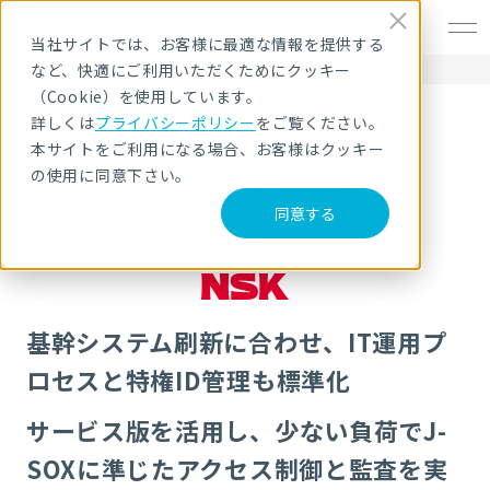
EN
当社サイトでは、お客様に最適な情報を提供する
など、快適にご利用いただくためにクッキー
HOME
導入事例
日本精工株式会社 様
（Cookie）を使用しています。
詳しくは
プライバシーポリシー
をご覧ください。
日本精工株式会社 様
本サイトをご利用になる場合、お客様はクッキー
の使用に同意下さい。
導入事例
同意する
基幹システム刷新に合わせ、IT運用プ
ロセスと特権ID管理も標準化
サービス版を活用し、少ない負荷でJ-
SOXに準じたアクセス制御と監査を実