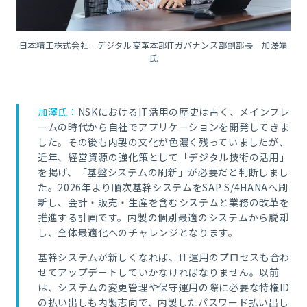
日本精工株式会社 デジタル変革本部ITガバナンス部副部長 加澤靖
氏
加澤氏：
NSKにおけるIT活用の歴史は古く、メインフレ
ームの時代から自社でアプリケーションを開発してきま
した。その後も内製の文化が色濃く残っていましたが、
近年、経営資源の強化策として「デジタル技術の活用」
を掲げ、「基盤システムの刷新」が必要だと判断しまし
た。2026年より順次基幹システムをSAP S/4HANAへ刷
新し、会計・販売・生産を含むシステムと業務の改革を
推進する計画です。内製の個別最適のシステムから脱却
し、全体最適化へのチャレンジとなります。
基幹システムが新しくなれば、IT運用のプロセスも合わ
せてアップデートしていかなければなりません。以前
は、システムの変更管理や保守運用の際に必要な特権ID
の払い出しも内製志向で、内製したパスワード払い出し