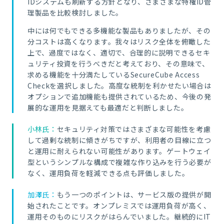
IDシステムも刷新する方針となり、さまざまな特権ID管
理製品を比較検討しました。
中には何でもできる多機能な製品もありましたが、その
分コストは高くなります。我々はリスク全体を俯瞰した
上で、過度ではなく、適切で、合理的に説明できるセキ
ュリティ投資を行うべきだと考えており、その意味で、
求める機能を十分満たしているSecureCube Access
Checkを選択しました。高度な統制を利かせたい場合は
オプションで追加機能も提供されているため、今後の発
展的な運用を見据えても最適だと判断しました。
小林氏：
セキュリティ対策ではさまざまな可能性を考慮
して過剰な統制に傾きがちですが、利用者の目線に立つ
と運用に耐えられない可能性があります。ゲートウェイ
型というシンプルな構成で複雑な作り込みを行う必要が
なく、運用負荷を軽減できる点も評価しました。
加澤氏：
もう一つのポイントは、サービス版の提供が開
始されたことです。オンプレミスでは運用負荷が高く、
運用そのものにリスクがはらんでいました。継続的にIT