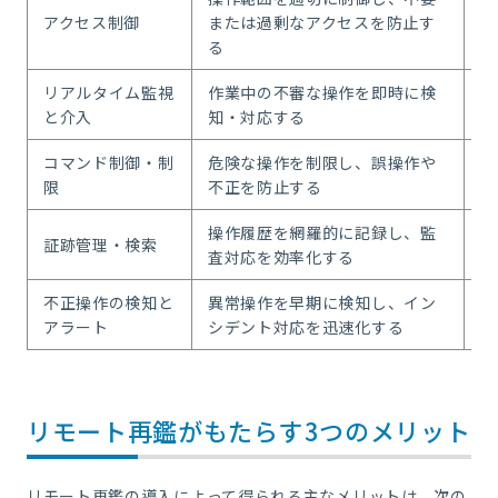
アクセス制御
または過剰なアクセスを防止す
セ
る
・
リアルタイム監視
作業中の不審な操作を即時に検
・
と介入
知・対応する
・
コマンド制御・制
危険な操作を制限し、誤操作や
・
限
不正を防止する
・
操作履歴を網羅的に記録し、監
・
証跡管理・検索
査対応を効率化する
・
不正操作の検知と
異常操作を早期に検知し、イン
・
アラート
シデント対応を迅速化する
・
リモート再鑑がもたらす3つのメリット
リモート再鑑の導入によって得られる主なメリットは、次の