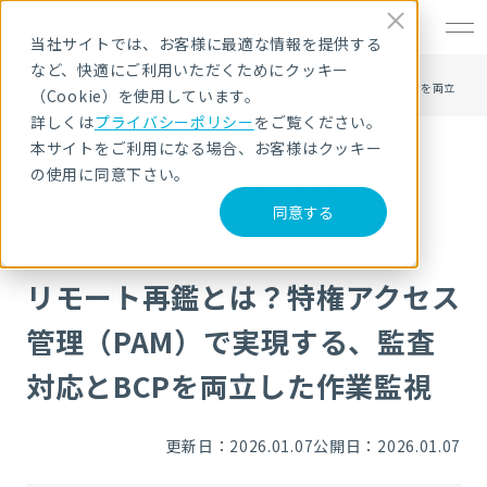
EN
当社サイトでは、お客様に最適な情報を提供する
など、快適にご利用いただくためにクッキー
HOME
NRIセキュア ブログ
リモート再鑑とは？特権アクセス管理（PAM）で実現する、監査対応とBCPを両立
（Cookie）を使用しています。
した作業監視
詳しくは
プライバシーポリシー
をご覧ください。
本サイトをご利用になる場合、お客様はクッキー
の使用に同意下さい。
NRIセキュア ブログ
同意する
リモート再鑑とは？特権アクセス
管理（PAM）で実現する、監査
対応とBCPを両立した作業監視
更新日：2026.01.07
公開日：2026.01.07