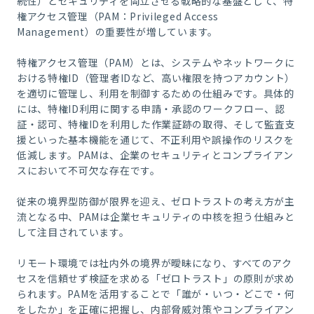
続性）とセキュリティを両立させる戦略的な基盤として、特
権アクセス管理（PAM：Privileged Access
Management）の重要性が増しています。
特権アクセス管理（PAM）とは、システムやネットワークに
おける特権ID（管理者IDなど、高い権限を持つアカウント）
を適切に管理し、利用を制御するための仕組みです。具体的
には、特権ID利用に関する申請・承認のワークフロー、認
証・認可、特権IDを利用した作業証跡の取得、そして監査支
援といった基本機能を通じて、不正利用や誤操作のリスクを
低減します。PAMは、企業のセキュリティとコンプライアン
スにおいて不可欠な存在です。
従来の境界型防御が限界を迎え、ゼロトラストの考え方が主
流となる中、PAMは企業セキュリティの中核を担う仕組みと
して注目されています。
リモート環境では社内外の境界が曖昧になり、すべてのアク
セスを信頼せず検証を求める「ゼロトラスト」の原則が求め
られます。PAMを活用することで「誰が・いつ・どこで・何
をしたか」を正確に把握し、内部脅威対策やコンプライアン