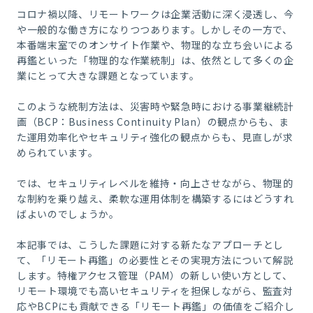
コロナ禍以降、リモートワークは企業活動に深く浸透し、今
や一般的な働き方になりつつあります。しかしその一方で、
本番端末室でのオンサイト作業や、物理的な立ち会いによる
再鑑といった「物理的な作業統制」は、依然として多くの企
業にとって大きな課題となっています。
このような統制方法は、災害時や緊急時における事業継続計
画（BCP：Business Continuity Plan）の観点からも、ま
た運用効率化やセキュリティ強化の観点からも、見直しが求
められています。
では、セキュリティレベルを維持・向上させながら、物理的
な制約を乗り越え、柔軟な運用体制を構築するにはどうすれ
ばよいのでしょうか。
本記事では、こうした課題に対する新たなアプローチとし
て、「リモート再鑑」の必要性とその実現方法について解説
します。特権アクセス管理（PAM）の新しい使い方として、
リモート環境でも高いセキュリティを担保しながら、監査対
応やBCPにも貢献できる「リモート再鑑」の価値をご紹介し