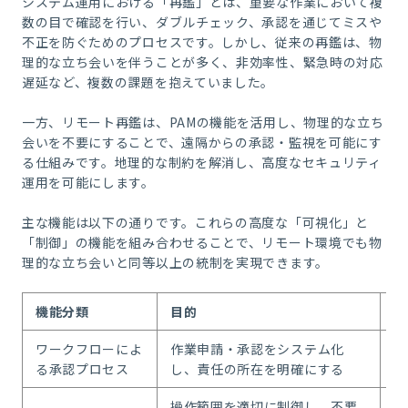
システム運用における「再鑑」とは、重要な作業において複
数の目で確認を行い、ダブルチェック、承認を通じてミスや
不正を防ぐためのプロセスです。しかし、従来の再鑑は、物
理的な立ち会いを伴うことが多く、非効率性、緊急時の対応
遅延など、複数の課題を抱えていました。
一方、リモート再鑑は、PAMの機能を活用し、物理的な立ち
会いを不要にすることで、遠隔からの承認・監視を可能にす
る仕組みです。地理的な制約を解消し、高度なセキュリティ
運用を可能にします。
主な機能は以下の通りです。これらの高度な「可視化」と
「制御」の機能を組み合わせることで、リモート環境でも物
理的な立ち会いと同等以上の統制を実現できます。
機能分類
目的
主
ワークフローによ
作業申請・承認をシステム化
・
る承認プロセス
し、責任の所在を明確にする
・
操作範囲を適切に制御し、不要
・