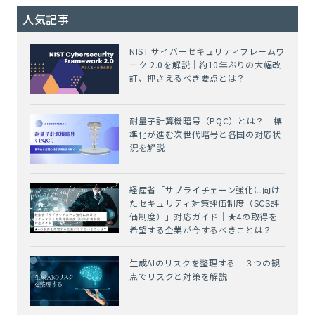
人気記事
NIST サイバーセキュリティフレームワ
ーク 2.0を解説｜約10年ぶりの大幅改
訂、押さえるべき要点とは？
耐量子計算機暗号（PQC）とは？｜標
準化が進む次世代暗号と各国の対応状
況を解説
経産省「サプライチェーン強化に向け
たセキュリティ対策評価制度（SCS評
価制度）」対応ガイド｜★4の取得を
希望する企業が今するべきことは？
生成AIのリスクを整理する｜３つの観
点でリスクと対策を解説