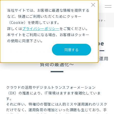
EN
当社サイトでは、お客様に最適な情報を提供する
など、快適にご利用いただくためにクッキー
HOME
セキュリティセミナー・イベント
特権ID管理ツール「SecureCube Access Check」徹底解説セミナー～クラウド・
（Cookie）を使用しています。
DX時代のセキュリティ強化と運用負荷の最適化～
詳しくは
プライバシーポリシー
をご覧ください。
本サイトをご利用になる場合、お客様はクッキー
の使用に同意下さい。
特権ID管理ツール「SecureCube
Access Check」徹底解説セミナー
同意する
～クラウド・DX時代のセキュリティ強化と運用
負荷の最適化～
クラウドの活用やデジタルトランスフォーメーション
（DX）の推進により、IT環境はますます複雑化していま
す。
それに伴い、特権IDの管理には人的ミスや運用漏れのリスク
だけでなく、運用負荷の増加といった課題も生じており、手