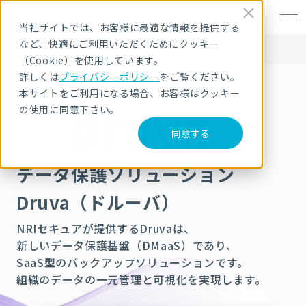
EN
当社サイトでは、お客様に最適な情報を提供する
など、快適にご利用いただくためにクッキー
HOME
サービス・製品
セキュリティ製品・ソリューション
データ保護ソリューション Druva
（Cookie）を使用しています。
詳しくは
プライバシーポリシー
をご覧ください。
本サイトをご利用になる場合、お客様はクッキー
の使用に同意下さい。
同意する
データ保護ソリューション
Druva（ドルーバ）
NRIセキュアが提供するDruvaは、
新しいデータ保護基盤（DMaaS）であり、
SaaS型のバックアップソリューションです。
組織のデータの一元管理と可視化を実現します。