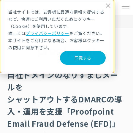
EN
当社サイトでは、お客様に最適な情報を提供する
など、快適にご利用いただくためにクッキー
HOME
サービス・製品
セキュリティ製品・ソリューション
DMARC導入・運用支援 Proofpoint Email Fraud Defense (EFD)
（Cookie）を使用しています。
詳しくは
プライバシーポリシー
をご覧ください。
本サイトをご利用になる場合、お客様はクッキー
の使用に同意下さい。
同意する
自社ドメインのなりすましメー
ルを
シャットアウトするDMARCの導
入・運用を支援「Proofpoint
Email Fraud Defense (EFD)」