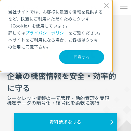
EN
当社サイトでは、お客様に最適な情報を提供する
など、快適にご利用いただくためにクッキー
HOME
サービス・製品
セキュリティ製品・ソリューション
認証情報等を安全に管理するソリューション HashiCorp Vault
（Cookie）を使用しています。
詳しくは
プライバシーポリシー
をご覧ください。
本サイトをご利用になる場合、お客様はクッキー
の使用に同意下さい。
同意する
企業の機密情報を安全・効率的
に守る
シークレット情報の一元管理・動的管理を実現
機密データの暗号化・復号化を柔軟に実行
資料請求をする