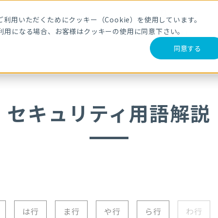
メールマガジ
利用いただくためにクッキー（Cookie）を使用しています。
利用になる場合、お客様はクッキーの使用に同意下さい。
サービス・製品
導入事例
セミナー
ブログ
動
同意する
セキュリティ用語解説
は行
ま行
や行
ら行
わ行