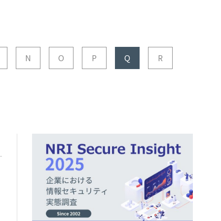
N
O
P
Q
R
）