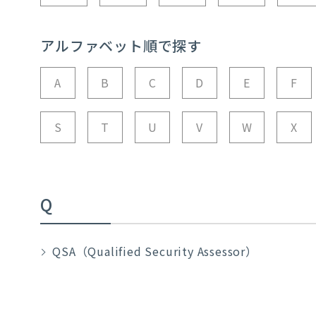
アルファベット順で探す
A
B
C
D
E
F
S
T
U
V
W
X
Q
QSA（Qualified Security Assessor）