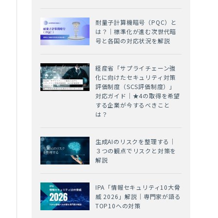
耐量子計算機暗号（PQC）と
は？｜標準化が進む次世代暗
号と各国の対応状況を解説
経産省「サプライチェーン強
化に向けたセキュリティ対策
評価制度（SCS評価制度）」
対応ガイド｜★4の取得を希望
する企業が今するべきこと
は？
生成AIのリスクを整理する｜
３つの観点でリスクと対策を
解説
IPA「情報セキュリティ10大脅
威 2026」解説｜専門家が語る
TOP10への対策