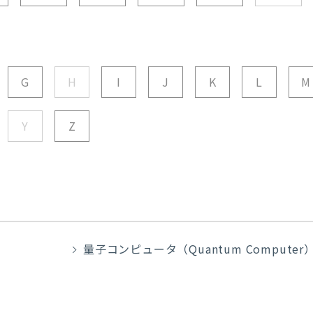
G
H
I
J
K
L
M
Y
Z
量子コンピュータ（Quantum Computer