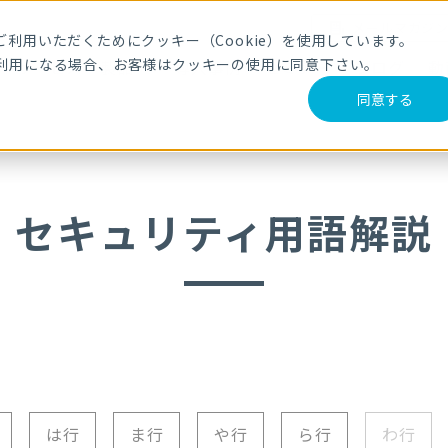
メールマガジ
利用いただくためにクッキー（Cookie）を使用しています。
利用になる場合、お客様はクッキーの使用に同意下さい。
サービス・製品
導入事例
セミナー
ブログ
動
同意する
セキュリティ用語解説
は行
ま行
や行
ら行
わ行