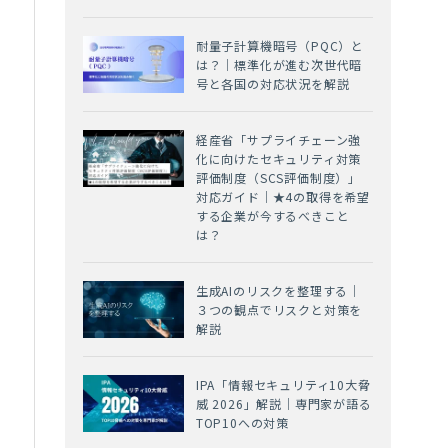
耐量子計算機暗号（PQC）と
は？｜標準化が進む次世代暗
号と各国の対応状況を解説
経産省「サプライチェーン強
化に向けたセキュリティ対策
評価制度（SCS評価制度）」
対応ガイド｜★4の取得を希望
する企業が今するべきこと
は？
生成AIのリスクを整理する｜
３つの観点でリスクと対策を
解説
IPA「情報セキュリティ10大脅
威 2026」解説｜専門家が語る
TOP10への対策