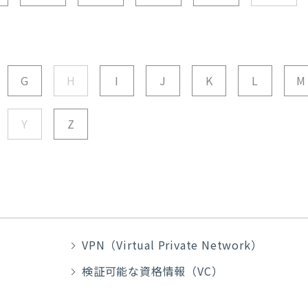
G
H
I
J
K
L
M
Y
Z
VPN（Virtual Private Network）
検証可能な資格情報（VC）