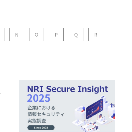
N
O
P
Q
R