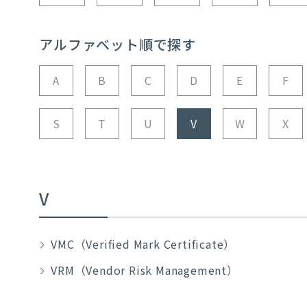
アルファベット順で探す
A
B
C
D
E
F
S
T
U
V
W
X
V
VMC（Verified Mark Certificate）
VRM（Vendor Risk Management）