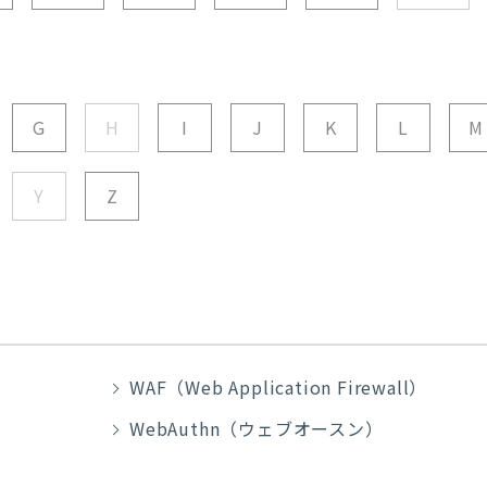
G
H
I
J
K
L
M
Y
Z
WAF（Web Application Firewall）
WebAuthn（ウェブオースン）