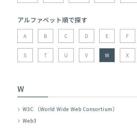
アルファベット順で探す
A
B
C
D
E
F
S
T
U
V
W
X
W
W3C （World Wide Web Consortium）
Web3