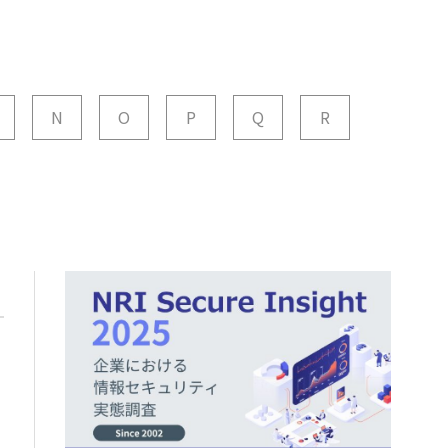
N
O
P
Q
R