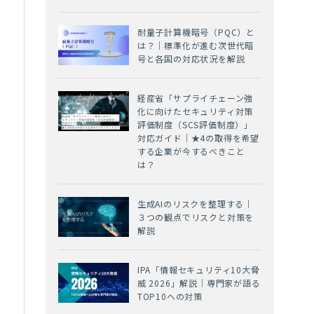
耐量子計算機暗号（PQC）と
は？｜標準化が進む次世代暗
号と各国の対応状況を解説
経産省「サプライチェーン強
化に向けたセキュリティ対策
評価制度（SCS評価制度）」
対応ガイド｜★4の取得を希望
する企業が今するべきこと
は？
生成AIのリスクを整理する｜
３つの観点でリスクと対策を
解説
IPA「情報セキュリティ10大脅
威 2026」解説｜専門家が語る
TOP10への対策