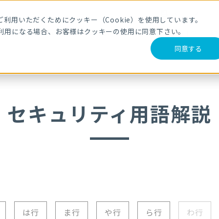
メールマガジ
利用いただくためにクッキー（Cookie）を使用しています。
利用になる場合、お客様はクッキーの使用に同意下さい。
サービス・製品
導入事例
セミナー
ブログ
動
同意する
セキュリティ用語解説
は行
ま行
や行
ら行
わ行