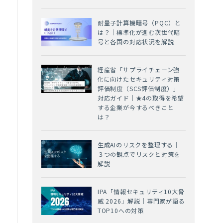
耐量子計算機暗号（PQC）と
は？｜標準化が進む次世代暗
号と各国の対応状況を解説
経産省「サプライチェーン強
化に向けたセキュリティ対策
評価制度（SCS評価制度）」
対応ガイド｜★4の取得を希望
する企業が今するべきこと
は？
生成AIのリスクを整理する｜
３つの観点でリスクと対策を
解説
IPA「情報セキュリティ10大脅
威 2026」解説｜専門家が語る
TOP10への対策