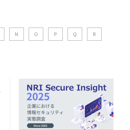
N
O
P
Q
R