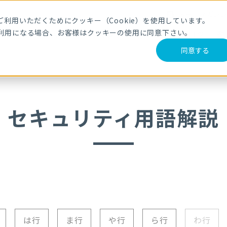
メールマガジ
利用いただくためにクッキー（Cookie）を使用しています。
利用になる場合、お客様はクッキーの使用に同意下さい。
サービス・製品
導入事例
セミナー
ブログ
動
同意する
セキュリティ用語解説
は行
ま行
や行
ら行
わ行