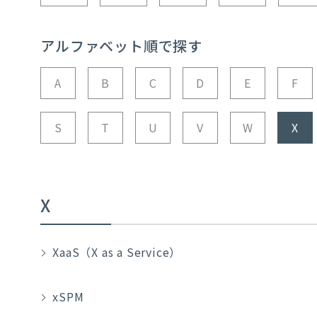
アルファベット順で探す
A
B
C
D
E
F
S
T
U
V
W
X
X
XaaS（X as a Service）
xSPM