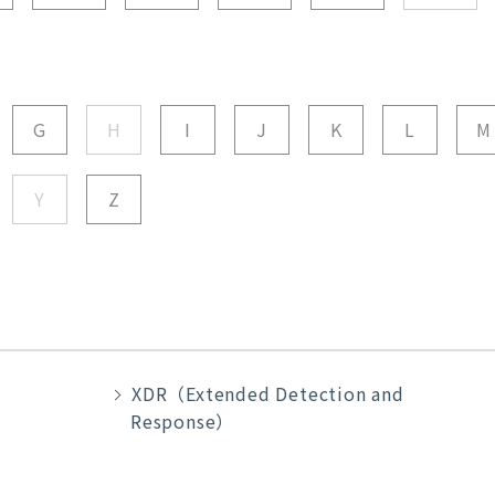
G
H
I
J
K
L
M
Y
Z
XDR（Extended Detection and
Response）