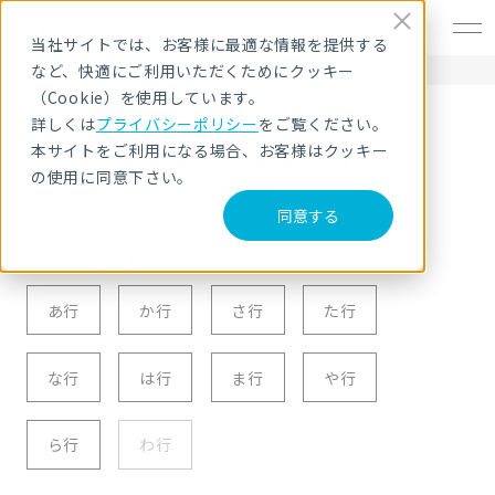
EN
当社サイトでは、お客様に最適な情報を提供する
など、快適にご利用いただくためにクッキー
HOME
セキュリティ用語解説
Z
（Cookie）を使用しています。
詳しくは
プライバシーポリシー
をご覧ください。
セキュリティ用語解説
本サイトをご利用になる場合、お客様はクッキー
の使用に同意下さい。
同意する
50音順で探す
あ行
か行
さ行
た行
な行
は行
ま行
や行
ら行
わ行