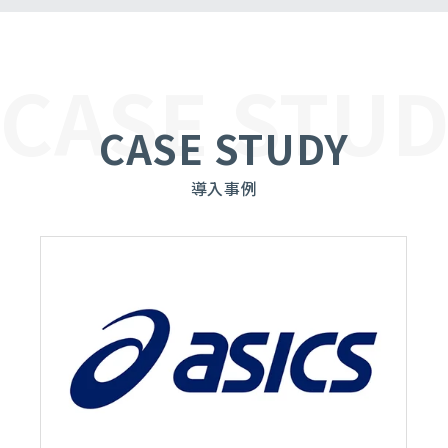
CASE STUD
CASE STUDY
導入事例