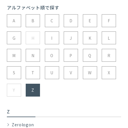
アルファベット順で探す
A
B
C
D
E
F
G
H
I
J
K
L
M
N
O
P
Q
R
S
T
U
V
W
X
Y
Z
Z
Zerologon