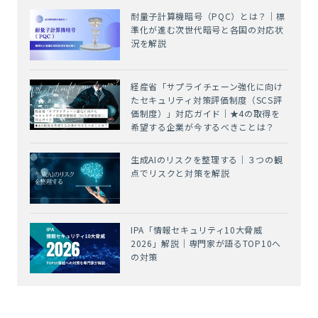
耐量子計算機暗号（PQC）とは？｜標
準化が進む次世代暗号と各国の対応状
況を解説
経産省「サプライチェーン強化に向け
たセキュリティ対策評価制度（SCS評
価制度）」対応ガイド｜★4の取得を
希望する企業が今するべきことは？
生成AIのリスクを整理する｜３つの観
点でリスクと対策を解説
IPA「情報セキュリティ10大脅威
2026」解説｜専門家が語るTOP10へ
の対策