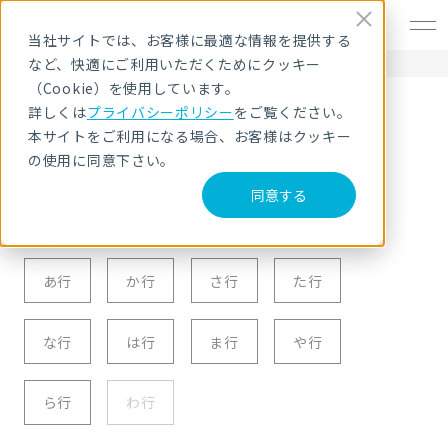
EN
当社サイトでは、お客様に最適な情報を提供する
など、快適にご利用いただくためにクッキー
HOME
セキュリティ用語解説
G
（Cookie）を使用しています。
詳しくは
プライバシーポリシー
をご覧ください。
セキュリティ用語解説
本サイトをご利用になる場合、お客様はクッキー
の使用に同意下さい。
同意する
50音順で探す
あ行
か行
さ行
た行
な行
は行
ま行
や行
ら行
わ行