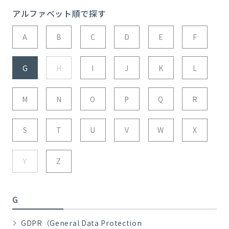
アルファベット順で探す
A
B
C
D
E
F
G
H
I
J
K
L
M
N
O
P
Q
R
S
T
U
V
W
X
Y
Z
G
GDPR（General Data Protection