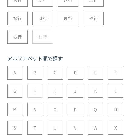
な行
は行
ま行
や行
ら行
わ行
アルファベット順で探す
A
B
C
D
E
F
G
H
I
J
K
L
M
N
O
P
Q
R
S
T
U
V
W
X