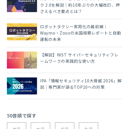
ク 2.0を解説｜約10年ぶりの大幅改訂、押
さえるべき要点とは？
ロボットタクシー実用化の最前線｜
Waymo・Zooxの米国視察レポートと自動
運転の未来
【解説】NIST サイバーセキュリティフレ
ームワークの実践的な使い方
IPA「情報セキュリティ10大脅威 2026」解
説｜専門家が語るTOP10への対策
50音順で探す
あ行
か行
さ行
た行