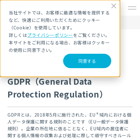
EN
当社サイトでは、お客様に最適な情報を提供する
など、快適にご利用いただくためにクッキー
HOME
セキュリティ用語解説
GDPR（General Data Protection Regulation）
（Cookie）を使用しています。
詳しくは
プライバシーポリシー
をご覧ください。
本サイトをご利用になる場合、お客様はクッキー
セキュリティ用語解説
の使用に同意下さい。
同意する
GDPR（General Data
Protection Regulation）
＊
GDPRとは、2018年5月に施行された、EU
域内における個
人データ保護に関する規則のことです（
EU一般データ保護
規則
）。企業の所在地に依ることなく、EU域内の居住者に
関する個人情報の収集および処理に際して順守すべきルール