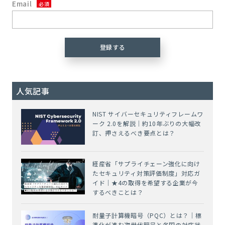
Email
人気記事
NIST サイバーセキュリティフレームワ
ーク 2.0を解説｜約10年ぶりの大幅改
訂、押さえるべき要点とは？
経産省「サプライチェーン強化に向け
たセキュリティ対策評価制度」対応ガ
イド｜★4の取得を希望する企業が今
するべきことは？
耐量子計算機暗号（PQC）とは？｜標
準化が進む次世代暗号と各国の対応状