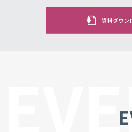
資料ダウン
EV
E