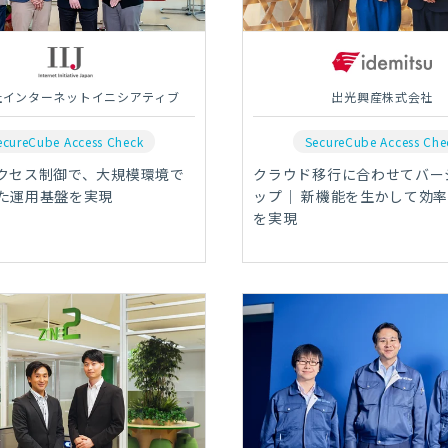
社インターネットイニシアティブ
出光興産株式会社
ecureCube Access Check
SecureCube Access Che
クセス制御で、大規模環境で
クラウド移行に合わせてバー
た運用基盤を実現
ップ｜ 新機能を生かして効
を実現