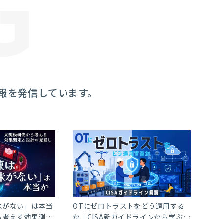
G
報を発信しています。
味がない」は本当
OTにゼロトラストをどう適用する
ら考える効果測定
か｜CISA新ガイドラインから学ぶ実