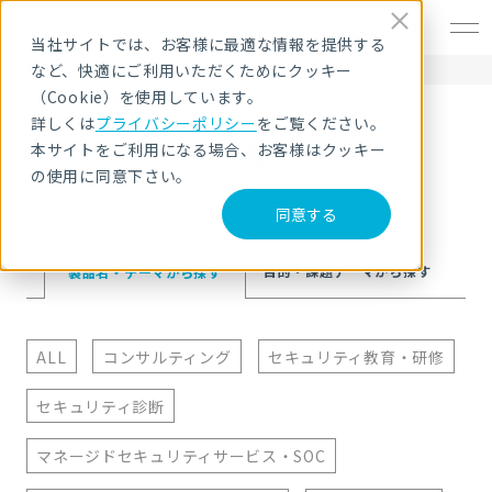
EN
当社サイトでは、お客様に最適な情報を提供する
など、快適にご利用いただくためにクッキー
HOME
導入事例
Proofpoint
（Cookie）を使用しています。
詳しくは
プライバシーポリシー
をご覧ください。
導入事例
本サイトをご利用になる場合、お客様はクッキー
の使用に同意下さい。
同意する
目的・課題テーマ
から探す
製品名・テーマ
から探す
ALL
コンサルティング
セキュリティ教育・研修
セキュリティ診断
マネージドセキュリティサービス・SOC