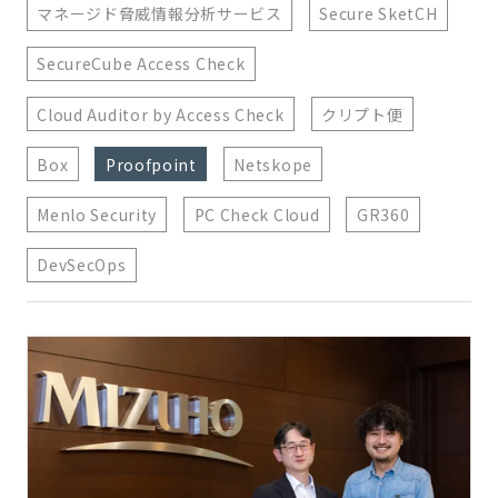
マネージド脅威情報分析サービス
Secure SketCH
SecureCube Access Check
Cloud Auditor by Access Check
クリプト便
Box
Proofpoint
Netskope
Menlo Security
PC Check Cloud
GR360
DevSecOps