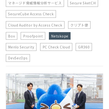
マネージド脅威情報分析サービス
Secure SketCH
SecureCube Access Check
Cloud Auditor by Access Check
クリプト便
Box
Proofpoint
Netskope
Menlo Security
PC Check Cloud
GR360
DevSecOps