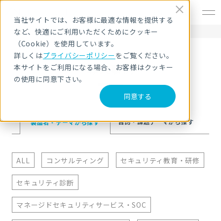
EN
当社サイトでは、お客様に最適な情報を提供する
など、快適にご利用いただくためにクッキー
HOME
導入事例
Netskope
（Cookie）を使用しています。
詳しくは
プライバシーポリシー
をご覧ください。
導入事例
本サイトをご利用になる場合、お客様はクッキー
の使用に同意下さい。
同意する
目的・課題テーマ
から探す
製品名・テーマ
から探す
ALL
コンサルティング
セキュリティ教育・研修
セキュリティ診断
マネージドセキュリティサービス・SOC