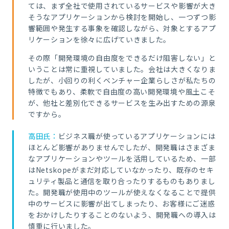
ては、まず全社で使用されているサービスや影響が大き
そうなアプリケーションから検討を開始し、一つずつ影
響範囲や発生する事象を確認しながら、対象とするアプ
リケーションを徐々に広げていきました。
その際「開発環境の自由度をできるだけ阻害しない」と
いうことは常に重視していました。会社は大きくなりま
したが、小回りの利くベンチャー企業らしさが私たちの
特徴でもあり、柔軟で自由度の高い開発環境や風土こそ
が、他社と差別化できるサービスを生み出すための源泉
ですから。
高田氏：
ビジネス職が使っているアプリケーションには
ほとんど影響がありませんでしたが、開発職はさまざま
なアプリケーションやツールを活用しているため、一部
はNetskopeがまだ対応していなかったり、既存のセキ
ュリティ製品と通信を取り合ったりするものもありまし
た。開発職が使用中のツールが使えなくなることで提供
中のサービスに影響が出てしまったり、お客様にご迷惑
をおかけしたりすることのないよう、開発職への導入は
慎重に行いました。