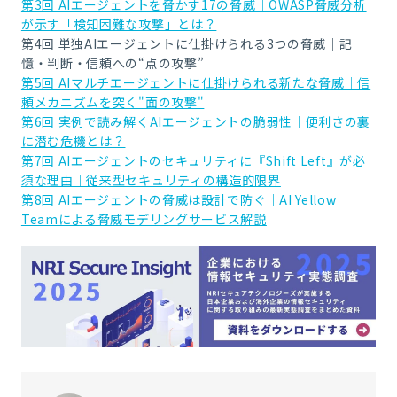
第3回 AIエージェントを脅かす17の脅威｜OWASP脅威分析
が示す「検知困難な攻撃」とは？
第4回 単独AIエージェントに仕掛けられる3つの脅威｜記
憶・判断・信頼への“点の攻撃”
第5回 AIマルチエージェントに仕掛けられる新たな脅威｜信
頼メカニズムを突く"面の攻撃"
第6回 実例で読み解くAIエージェントの脆弱性｜便利さの裏
に潜む危機とは？
第7回 AIエージェントのセキュリティに『Shift Left』が必
須な理由｜従来型セキュリティの構造的限界
第8回 AIエージェントの脅威は設計で防ぐ｜AI Yellow
Teamによる脅威モデリングサービス解説