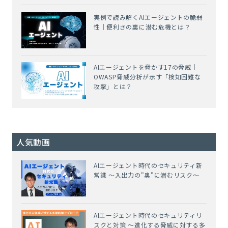
実例で読み解くAIエージェントの脆弱
性｜便利さの裏に潜む危機とは？
AIエージェントを脅かす17の脅威｜
OWASP脅威分析が示す「検知困難な
攻撃」とは？
人気動画
AIエージェント時代のセキュリティ新
常識 ～入出力の"奥"に潜むリスク～
AIエージェント時代のセキュリティリ
スクと対策 ～進化する脅威に対する多