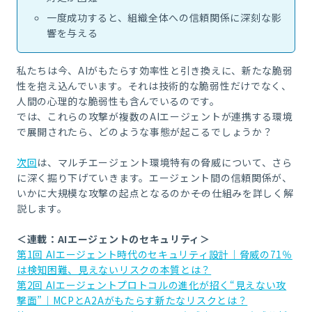
一度成功すると、組織全体への信頼関係に深刻な影
響を与える
私たちは今、AIがもたらす効率性と引き換えに、新たな脆弱
性を抱え込んでいます。それは技術的な脆弱性だけでなく、
人間の心理的な脆弱性も含んでいるのです。
では、これらの攻撃が複数のAIエージェントが連携する環境
で展開されたら、どのような事態が起こるでしょうか？
次回
は、マルチエージェント環境特有の脅威について、さら
に深く掘り下げていきます。エージェント間の信頼関係が、
いかに大規模な攻撃の起点となるのか――その仕組みを詳しく解
説します。
＜連載：AIエージェントのセキュリティ＞
第1回 AIエージェント時代のセキュリティ設計｜脅威の71％
は検知困難、見えないリスクの本質とは？
第2回 AIエージェントプロトコルの進化が招く“見えない攻
撃面”｜MCPとA2Aがもたらす新たなリスクとは？