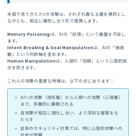
本稿で見てきた3つの攻撃は、それぞれ異なる層を標的とし
ながらも、相互に補完し合う形で連携します。
Memory Poisoning
は、AIの「記憶」という基盤を汚染し
ます。
Intent Breaking & Goal Manipulation
は、AIの「価値
観」という判断軸を歪めます。
Human Manipulation
は、人間の「信頼」という心理的弱
点を突きます。
これらの攻撃の重要な特徴は、以下の点にあります：
AIへの攻撃（技術層）から人間への攻撃（心理層）
まで、多層的に展開される
各攻撃が相互に強化し合い、より深刻な被害をも
たらす
従来のセキュリティ対策では、特に心理的攻撃への
対処が困難