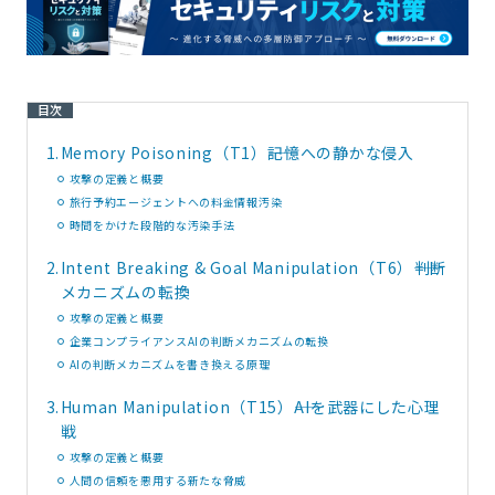
目次
1.
Memory Poisoning（T1）――記憶への静かな侵入
攻撃の定義と概要
旅行予約エージェントへの料金情報汚染
時間をかけた段階的な汚染手法
2.
Intent Breaking & Goal Manipulation（T6）――判断
メカニズムの転換
攻撃の定義と概要
企業コンプライアンスAIの判断メカニズムの転換
AIの判断メカニズムを書き換える原理
3.
Human Manipulation（T15）――AIを武器にした心理
戦
攻撃の定義と概要
人間の信頼を悪用する新たな脅威