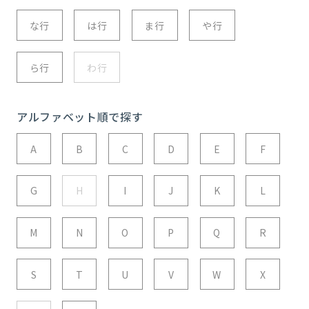
な行
は行
ま行
や行
ら行
わ行
アルファベット順で探す
A
B
C
D
E
F
G
H
I
J
K
L
M
N
O
P
Q
R
S
T
U
V
W
X