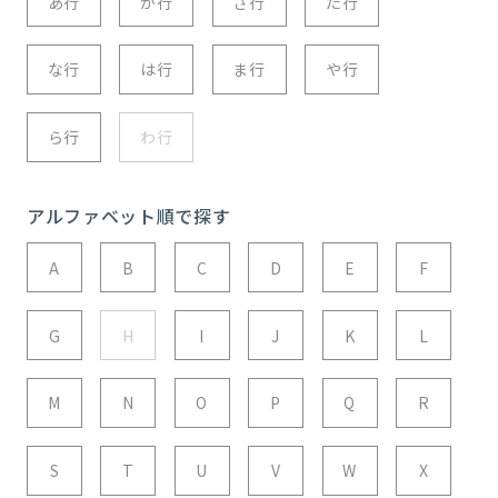
あ行
か行
さ行
た行
な行
は行
ま行
や行
ら行
わ行
アルファベット順で探す
A
B
C
D
E
F
G
H
I
J
K
L
M
N
O
P
Q
R
S
T
U
V
W
X