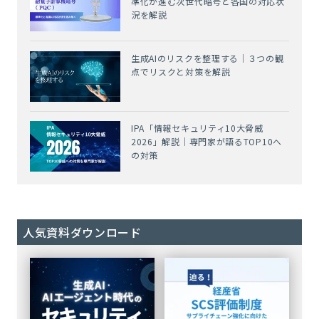
準化が進む次世代暗号と各国の対応状
況を解説
生成AIのリスクを整理する｜３つの観
点でリスクと対策を解説
IPA「情報セキュリティ10大脅威
2026」解説｜専門家が語るTOP10へ
の対策
人気資料ダウンロード