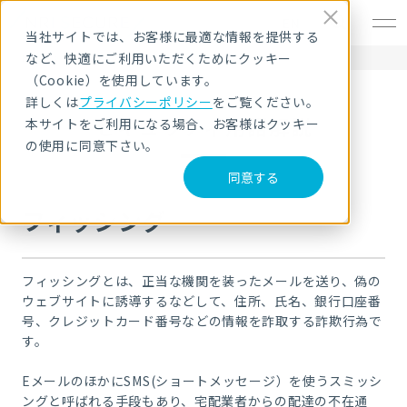
EN
当社サイトでは、お客様に最適な情報を提供する
など、快適にご利用いただくためにクッキー
HOME
セキュリティ用語解説
フィッシング
（Cookie）を使用しています。
詳しくは
プライバシーポリシー
をご覧ください。
セキュリティ用語解説
本サイトをご利用になる場合、お客様はクッキー
の使用に同意下さい。
同意する
フィッシング
フィッシングとは、正当な機関を装ったメールを送り、偽の
ウェブサイトに誘導するなどして、住所、氏名、銀行口座番
号、クレジットカード番号などの情報を詐取する詐欺行為で
す。
EメールのほかにSMS(ショートメッセージ）を使うスミッシ
ングと呼ばれる手段もあり、宅配業者からの配達の不在通