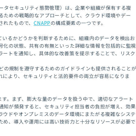
agement、データセキュリティ態勢管理）は、企業や組織が保有する複
るための戦略的なアプローチとして、クラウド環境やデー
されたもので、
CNAPP
の構成要素の一つです。
ているかどうかを判断するために、組織内のデータを検出お
号化の状態、共有の有無といった詳細な情報を包括的に監
ラートを通知し、具体的な改善策を提示することで、リスク
Aなどの規制を遵守するためのガイドラインも提供されること
れにより、セキュリティと法的要件の両立が容易になりま
ります。まず、膨大な量のデータを扱う中で、適切なアラート
通知が頻発すると、セキュリティ担当者の負担が増え、効果
ラウドやオンプレミスのデータ環境にまたがる複雑なシステ
ため、導入や運用には高い技術力と十分なリソースが必要で