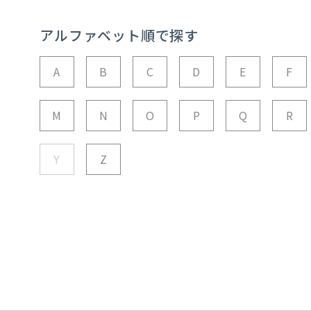
アルファベット順で探す
A
B
C
D
E
F
M
N
O
P
Q
R
Y
Z