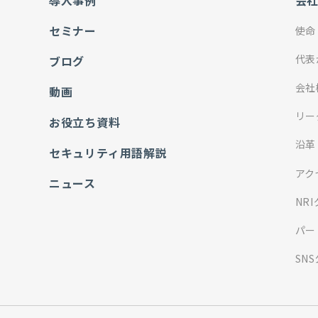
導入事例
会
セミナー
使命
代表
ブログ
会社
動画
リー
お役立ち資料
沿革
セキュリティ用語解説
アク
ニュース
NR
パー
SN