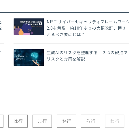
化
NIST サイバーセキュリティフレームワー
説
2.0を解説｜約10年ぶりの大幅改訂、押さ
えるべき要点とは？
す
生成AIのリスクを整理する｜３つの観点で
を
リスクと対策を解説
は行
ま行
や行
ら行
わ行