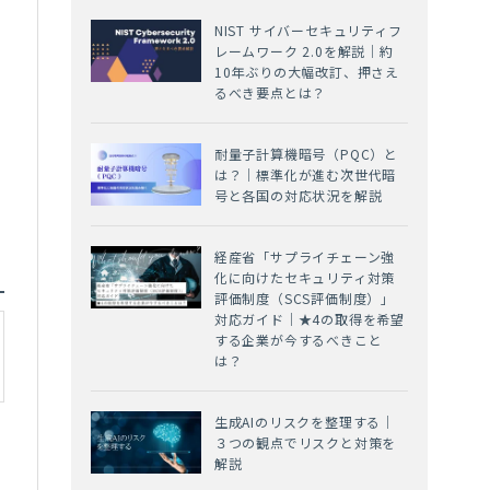
管
NIST サイバーセキュリティフ
レームワーク 2.0を解説｜約
10年ぶりの大幅改訂、押さえ
るべき要点とは？
耐量子計算機暗号（PQC）と
は？｜標準化が進む次世代暗
号と各国の対応状況を解説
経産省「サプライチェーン強
化に向けたセキュリティ対策
評価制度（SCS評価制度）」
対応ガイド｜★4の取得を希望
する企業が今するべきこと
は？
生成AIのリスクを整理する｜
３つの観点でリスクと対策を
解説