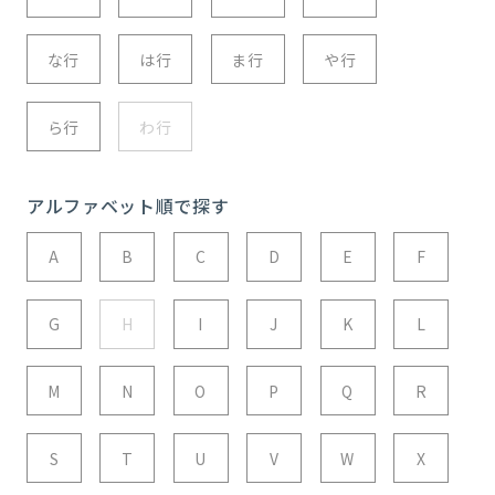
な行
は行
ま行
や行
ら行
わ行
アルファベット順で探す
A
B
C
D
E
F
G
H
I
J
K
L
M
N
O
P
Q
R
S
T
U
V
W
X