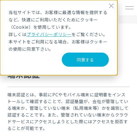
EN
当社サイトでは、お客様に最適な情報を提供する
など、快適にご利用いただくためにクッキー
HOME
セキュリティ用語解説
端末認証
（Cookie）を使用しています。
詳しくは
プライバシーポリシー
をご覧ください。
セキュリティ用語解説
本サイトをご利用になる場合、お客様はクッキー
の使用に同意下さい。
同意する
端末認証
端末認証とは、事前にPCやモバイル端末に証明書をインス
トールして確認することで、認証基盤が、会社が管理してい
る端末か、管理していない端末（私用端末等）かを識別して
認証することです。また、管理されていない端末からクラウ
ドサービスにアクセスしようとした際にはアクセスを拒否す
ることが可能です。