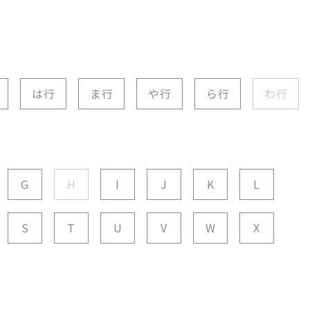
は行
ま行
や行
ら行
わ行
G
H
I
J
K
L
S
T
U
V
W
X