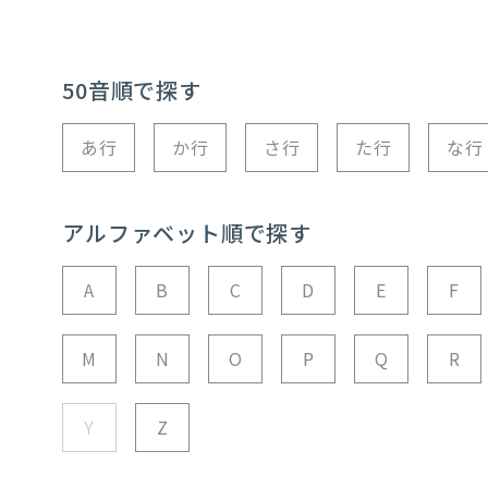
50音順で探す
あ行
か行
さ行
た行
な行
アルファベット順で探す
A
B
C
D
E
F
M
N
O
P
Q
R
Y
Z