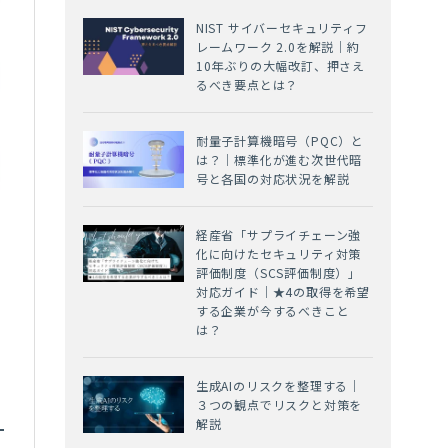
NIST サイバーセキュリティフ
レームワーク 2.0を解説｜約
10年ぶりの大幅改訂、押さえ
るべき要点とは？
耐量子計算機暗号（PQC）と
は？｜標準化が進む次世代暗
号と各国の対応状況を解説
経産省「サプライチェーン強
化に向けたセキュリティ対策
評価制度（SCS評価制度）」
対応ガイド｜★4の取得を希望
する企業が今するべきこと
は？
生成AIのリスクを整理する｜
３つの観点でリスクと対策を
解説