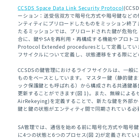
CCSDS Space Data Link Security Protocol
(CCSD
ーション：送受信双方で暗号化方式や暗号鍵などの
ンティティにプリロードしたものをミッション終了
たるミッションでは、プリロードされた鍵が危殆化
合に、鍵や
SA
を再利用・再構成する機能やプロトコ
Protocol Extended procedures
として定義してい
フサイクルについて定義し、状態遷移をする際にど
CCSDS
の鍵管理におけるライフサイクルは、一般に
ものをベースとしています。 マスター鍵（静的鍵
ック保護鍵とも呼ばれる）から構成される共通鍵基
更新することができます
(
図 1
)
。また、無線による
AirRekeying)
を定義することで、新たな鍵を外部か
鍵と鍵の状態がエンティティ間で同期されている必
SA
管理では、通信を始める前に暗号化方式や暗号鍵
に
4
つの状態と
6
つのプロセス
(
図 2
)
が定義されてい