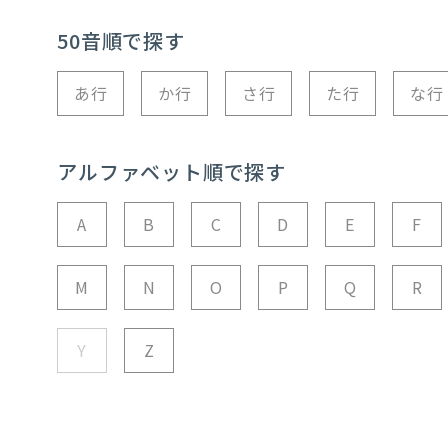
50音順で探す
あ行
か行
さ行
た行
な行
アルファベット順で探す
A
B
C
D
E
F
M
N
O
P
Q
R
Y
Z