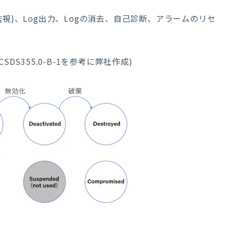
監視
)
、
Log
出力、
Log
の消去、自己診断、アラームのリセ
DS355.0-B-1を参考に弊社作成)