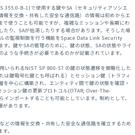
S 355.0-B-1)
で使用する鍵や
SA
（セキュリティアソシエ
情報を交換・共有した安全な通信路）の情報は初めからエ
まで使うことも可能ですが、複雑なミッションや長期にわ
したり、
SA
が枯渇したりする場合があります。そうした場
ルの監視制御を行う機能を
Space Data Link Security
ます。鍵や
SA
の管理のために、鍵の状態、
SA
の状態やライ
のような手続きが必要であるのかが記載されています。
用いられる
NIST SP 800-57
の鍵の状態遷移を簡略化した
または鍵暗号化鍵とも呼ばれる）とセッション鍵（トラフィ
盤を中心に構築され、エンティティ間で鍵の状態を確認・
セッション鍵の更新プロトコル
(OTAR; Over-The-
らインポートすることも可能としています。制約として、
要があります。
などの情報を交換・共有した安全な通信路を確立するため
ます。