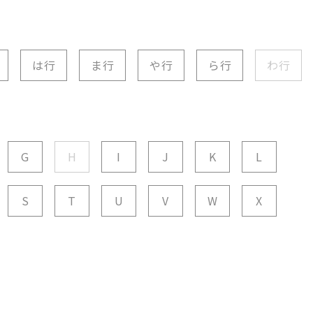
は行
ま行
や行
ら行
わ行
G
H
I
J
K
L
S
T
U
V
W
X