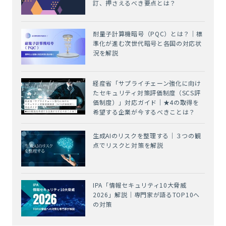
訂、押さえるべき要点とは？
耐量子計算機暗号（PQC）とは？｜標
準化が進む次世代暗号と各国の対応状
況を解説
経産省「サプライチェーン強化に向け
たセキュリティ対策評価制度（SCS評
価制度）」対応ガイド｜★4の取得を
希望する企業が今するべきことは？
生成AIのリスクを整理する｜３つの観
点でリスクと対策を解説
IPA「情報セキュリティ10大脅威
2026」解説｜専門家が語るTOP10へ
の対策