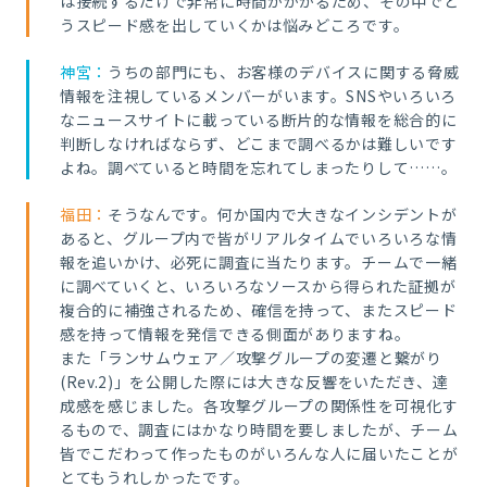
は接続するだけで非常に時間がかかるため、その中でど
うスピード感を出していくかは悩みどころです。
神宮：
うちの部門にも、お客様のデバイスに関する脅威
情報を注視しているメンバーがいます。SNSやいろいろ
なニュースサイトに載っている断片的な情報を総合的に
判断しなければならず、どこまで調べるかは難しいです
よね。調べていると時間を忘れてしまったりして……。
福田：
そうなんです。何か国内で大きなインシデントが
あると、グループ内で皆がリアルタイムでいろいろな情
報を追いかけ、必死に調査に当たります。チームで一緒
に調べていくと、いろいろなソースから得られた証拠が
複合的に補強されるため、確信を持って、またスピード
感を持って情報を発信できる側面がありますね。
また「ランサムウェア／攻撃グループの変遷と繋がり
(Rev.2)」を公開した際には大きな反響をいただき、達
成感を感じました。各攻撃グループの関係性を可視化す
るもので、調査にはかなり時間を要しましたが、チーム
皆でこだわって作ったものがいろんな人に届いたことが
とてもうれしかったです。