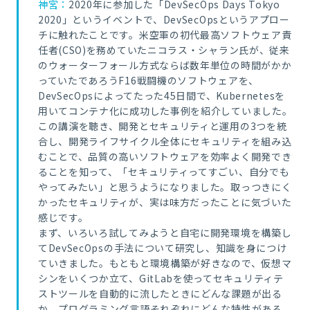
神宮：
2020年に参加した「DevSecOps Days Tokyo
2020」というイベントで、DevSecOpsというアプロー
チに触れたことです。米空軍の初代最高ソフトウェア責
任者(CSO)を務めていたニコラス・シャラン氏が、従来
のウォーターフォール方式ならば数年単位の時間がかか
っていたであろうF16戦闘機のソフトウェアを、
DevSecOpsによってたった45日間で、Kubernetesを
用いてコンテナ化に成功した事例を紹介していました。
この講演を聴き、開発とセキュリティと運用の3つを統
合し、開発ライフサイクル全体にセキュリティを組み込
むことで、品質の高いソフトウェアを効率よく開発でき
ることを知って、「セキュリティってすごい、自分でも
やってみたい」と思うようになりました。取っつきにく
かったセキュリティが、実は味方だったことに気づいた
感じです。
まず、いろいろ試してみようと自宅に開発環境を構築し
てDevSecOpsの手法について研究し、知識を身につけ
ていきました。もともと環境構築が好きなので、仮想マ
シンをいくつか立て、GitLabを使ってセキュリティテ
ストツールを自動的に流したときにどんな課題が出る
か、プログラミング言語それぞれにどんな特性がある