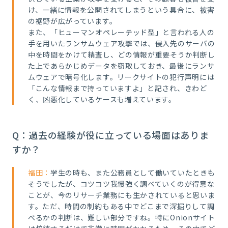
け、一緒に情報を公開されてしまうという具合に、被害
の裾野が広がっています。
また、「ヒューマンオペレーテッド型」と言われる人の
手を用いたランサムウェア攻撃では、侵入先のサーバの
中を時間をかけて精査し、どの情報が重要そうか判断し
た上であらかじめデータを窃取しておき、最後にランサ
ムウェアで暗号化します。リークサイトの犯行声明には
「こんな情報まで持っていますよ」と記され、きわど
く、凶悪化しているケースも増えています。
Q：過去の経験が役に立っている場面はありま
すか？
福田：
学生の時も、また公務員として働いていたときも
そうでしたが、コツコツ我慢強く調べていくのが得意な
ことが、今のリサーチ業務にも生かされていると思いま
す。ただ、時間の制約もある中でどこまで深掘りして調
べるかの判断は、難しい部分ですね。特にOnionサイト