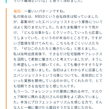
ういう職場もいいな」と思って決めました。
福田：
一番いいパターンですね。
私の場合は、MBSDという会社自体は知っていました
が、募集中だったエバンジェリストという業務について
はよく知りませんでした。たまたま転職サイトで見か
け、「どんな仕事かな」とクリックしていったら応募し
てしまっていた、というのが本当のところです。ですが
いざ面接を受けてみたら、こちらもすごくいい人たち
で、「ぜひこの人たちと働きたいな」と思えました。
私は当時出産直後で、できるだけ在宅勤務やフレックス
を活用して柔軟に働きたいと考えていましたが、そうし
た希望もしっかり聞いてくれ、とても働きやすそうなチ
ームだなと思いました。当初はよくわからずに応募した
エバンジェリストという仕事についても、具体的にどう
いった業務を期待しているのか示してくれたので、とて
も信頼できる会社だなと感じたんです。
もう一つ、フォレンジックの業務に携わる中で、マルウ
ェア解析に携わる吉川さんの記事をよく読んでいまし
た。本当にプロフェッショナリズムを感じる方で、そん
な人と一緒に働けたら面白そうだなと感じたのも、