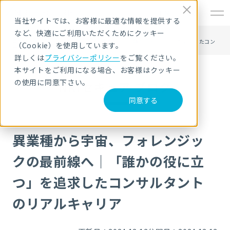
EN
当社サイトでは、お客様に最適な情報を提供する
など、快適にご利用いただくためにクッキー
HOME
NRIセキュア ブログ
異業種から宇宙、フォレンジックの最前線へ｜「誰かの役に立つ」を追求したコン
（Cookie）を使用しています。
サルタントのリアルキャリア
詳しくは
プライバシーポリシー
をご覧ください。
本サイトをご利用になる場合、お客様はクッキー
の使用に同意下さい。
NRIセキュア ブログ
同意する
異業種から宇宙、フォレンジッ
クの最前線へ｜「誰かの役に立
つ」を追求したコンサルタント
のリアルキャリア