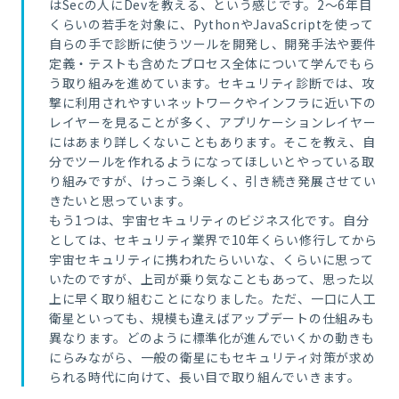
はSecの人にDevを教える、という感じです。2〜6年目
くらいの若手を対象に、PythonやJavaScriptを使って
自らの手で診断に使うツールを開発し、開発手法や要件
定義・テストも含めたプロセス全体について学んでもら
う取り組みを進めています。セキュリティ診断では、攻
撃に利用されやすいネットワークやインフラに近い下の
レイヤーを見ることが多く、アプリケーションレイヤー
にはあまり詳しくないこともあります。そこを教え、自
分でツールを作れるようになってほしいとやっている取
り組みですが、けっこう楽しく、引き続き発展させてい
きたいと思っています。
もう1つは、宇宙セキュリティのビジネス化です。自分
としては、セキュリティ業界で10年くらい修行してから
宇宙セキュリティに携われたらいいな、くらいに思って
いたのですが、上司が乗り気なこともあって、思った以
上に早く取り組むことになりました。ただ、一口に人工
衛星といっても、規模も違えばアップデートの仕組みも
異なります。どのように標準化が進んでいくかの動きも
にらみながら、一般の衛星にもセキュリティ対策が求め
られる時代に向けて、長い目で取り組んでいきます。