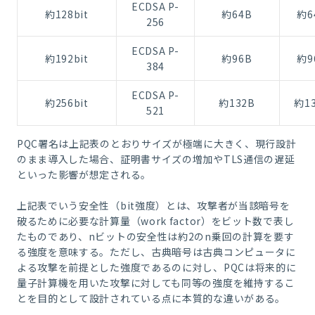
ECDSA P-
約128bit
約64B
約6
256
ECDSA P-
約192bit
約96B
約9
384
ECDSA P-
約256bit
約132B
約1
521
PQC署名は上記表のとおりサイズが極端に大きく、現行設計
のまま導入した場合、証明書サイズの増加やTLS通信の遅延
といった影響が想定される。
上記表でいう安全性（bit強度）とは、攻撃者が当該暗号を
破るために必要な計算量（work factor）をビット数で表し
たものであり、nビットの安全性は約2のn乗回の計算を要す
る強度を意味する。ただし、古典暗号は古典コンピュータに
よる攻撃を前提とした強度であるのに対し、PQCは将来的に
量子計算機を用いた攻撃に対しても同等の強度を維持するこ
とを目的として設計されている点に本質的な違いがある。