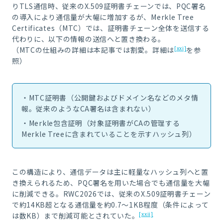
りTLS通信時、従来のX.509証明書チェーンでは、PQC署名
の導入により通信量が大幅に増加するが、Merkle Tree
Certificates（MTC）では、証明書チェーン全体を送信する
代わりに、以下の情報の送信へと置き換わる。
[xxi]
（MTCの仕組みの詳細は本記事では割愛。詳細は
を参
照）
・MTC証明書（公開鍵およびドメイン名などのメタ情
報。従来のようなCA署名は含まれない）
・Merkle包含証明（対象証明書がCAの管理する
Merkle Treeに含まれていることを示すハッシュ列）
この構造により、通信データは主に軽量なハッシュ列へと置
き換えられるため、PQC署名を用いた場合でも通信量を大幅
に削減できる。RWC2026では、従来のX.509証明書チェーン
で約14KB超となる通信量を約0.7～1KB程度（条件によって
[xxii]
は数KB）まで削減可能とされていた。