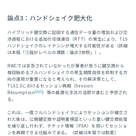
論点3：ハンドシェイク肥大化
ハイブリッド鍵交換に起因する通信データ量の増加および交
渉過程における追加の往復通信（RTT）の発生により、TLS
ハンドシェイクのレイテンシが増大する可能性がある（詳細
は本稿「①設計レベルの課題：論点3参照」）。
RWCでは言及されていなかったが筆者が思うに鍵交換から
毎回始めるフルハンドシェイクの発生頻度自体を抑制する方
向の運用が重要になると考えられ、その解決策として、
TLS1.3におけるセッション再開（Session
[xvi]
Resumption
）等の最適化手法の活用が進むと予想され
る。
これは、一度フルハンドシェイクによりセッションが確立さ
れた後は、公開鍵交換や証明書検証といった重い鍵交換処理
を繰り返し行わず、チケット情報（
PSK
）を用いてセッショ
ンを再開できる仕組みである。（詳細は本稿では割愛）