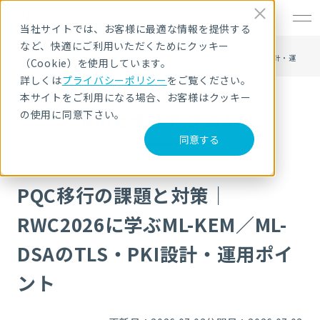
EN
当社サイトでは、お客様に最適な情報を提供する
など、快適にご利用いただくためにクッキー
HOME
NRIセキュア ブログ
PQC移行の課題と対策｜RWC2026に学ぶML-KEM／ML-DSAのTLS・PKI設計・運
（Cookie）を使用しています。
用ポイント
詳しくは
プライバシーポリシー
をご覧ください。
本サイトをご利用になる場合、お客様はクッキー
の使用に同意下さい。
NRIセキュア ブログ
同意する
PQC移行の課題と対策｜
RWC2026に学ぶML-KEM／ML-
DSAのTLS・PKI設計・運用ポイ
ント