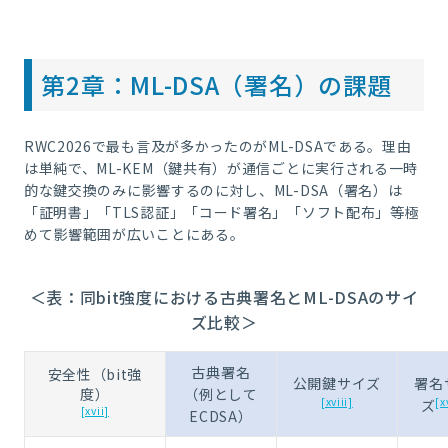
第
2
章：
ML-DSA
（署名）の課題
RWC2026で最も言及が多かったのがML-DSAである。理由
は単純で、ML-KEM（鍵共有）が通信ごとに実行される一時
的な鍵交換のみに影響するのに対し、ML-DSA（署名）は
「証明書」「TLS認証」「コード署名」「ソフト配布」等極
めて影響範囲が広いことにある。
＜表：同bit強度における古典署名とML-DSAのサイ
ズ比較＞
古典署名
安全性（
bit
強
公開鍵サイズ
署名
度）
（例として
[xviii]
[x
ズ
[xvii]
ECDSA）