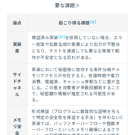
要な課題＞
[xv]
論点
起こり得る課題
[xii]
検証済み実装
を採用していない場合、エラ
実装
ー処理や乱数生成の差異により出力が不整合
差
となり、テストを通過しても異なる環境で動
作が不安定となる恐れがある。
実装において秘密値に依存する条件分岐やメ
サイ
モリアクセスが存在すると、処理時間や電力
ドチ
消費、電磁波、キャッシュ挙動などに差が生
じる。この差を攻撃者が多数回観測すること
ャネ
で、秘密鍵の情報が推定される可能性があ
ル
る。
形式検証（プログラムに数理的な証明を与え
て特定の安全性を保証する手法）を伴わない
C
メモ
実装では、バッファオーバーフローや整数オ
リ安
ーバーフローといったメモリ破壊によるクラ
全