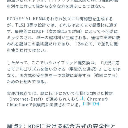
を別々に作って後から安全な方を選ぶことではない。
ECDHEとML-KEMはそれぞれ独立に共有秘密を生成する
が、TLS1.3等の設計では、それらはあくまで鍵素材に過ぎ
ず、最終的には
KDF
（次の論点2で詳細）によって不可逆に
ミックスされ、単一の鍵材料が生成される。通信で実際に使
われる鍵はこの最終鍵だけであり、「2本立て」で並列に鍵
を使うわけではない。
したがって、ここでいうハイブリッド鍵交換は、『状況に応
じてアルゴリズムを使い分ける（事後的な選択）』ことでは
なく、両方式の安全性を一つの鍵に凝縮する（強固にする）
ための仕組みである。
実運用観点では、既にIETFにおいて仕様化に向けた検討
[i]
（Internet-Draft）が進められており
、Chromeや
[ii]
[iii]
[iv]
Cloudflareで試験的に実装されている。
論点2：KDFにおける結合方式の安全性と