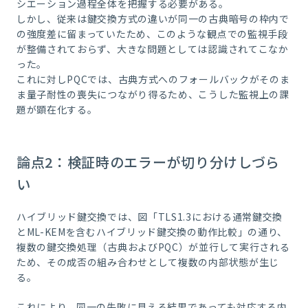
シエーション過程全体を把握する必要がある。
しかし、従来は鍵交換方式の違いが同一の古典暗号の枠内で
の強度差に留まっていたため、このような観点での監視手段
が整備されておらず、大きな問題としては認識されてこなか
った。
これに対しPQCでは、古典方式へのフォールバックがそのま
ま量子耐性の喪失につながり得るため、こうした監視上の課
題が顕在化する。
論点2：検証時のエラーが切り分けしづら
い
ハイブリッド鍵交換では、図「TLS1.3における通常鍵交換
とML-KEMを含むハイブリッド鍵交換の動作比較」の通り、
複数の鍵交換処理（古典およびPQC）が並行して実行される
ため、その成否の組み合わせとして複数の内部状態が生じ
る。
これにより、同一の失敗に見える結果であっても対応する内