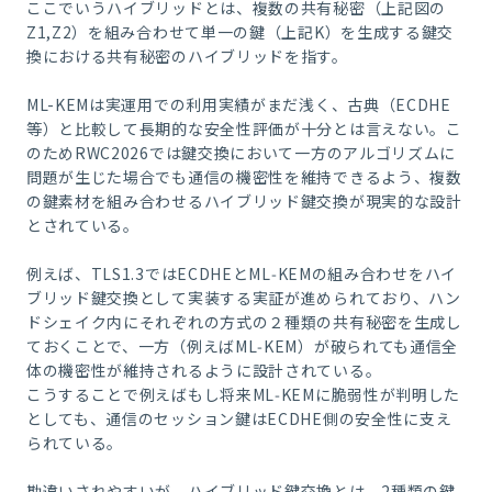
ここでいうハイブリッドとは、複数の共有秘密（上記図の
Z1,Z2）を組み合わせて単一の鍵（上記K）を生成する鍵交
換における共有秘密のハイブリッドを指す。
ML-KEMは実運用での利用実績がまだ浅く、古典（ECDHE
等）と比較して長期的な安全性評価が十分とは言えない。こ
のためRWC2026では鍵交換において一方のアルゴリズムに
問題が生じた場合でも通信の機密性を維持できるよう、複数
の鍵素材を組み合わせるハイブリッド鍵交換が現実的な設計
とされている。
例えば、TLS1.3ではECDHEとML‑KEMの組み合わせをハイ
ブリッド鍵交換として実装する実証が進められており、
ハン
ドシェイク内
にそれぞれの方式の２種類の共有秘密を生成し
ておくことで、一方（例えばML‑KEM）が破られても通信全
体の機密性が維持されるように設計されている。
こうすることで例えばもし将来ML‑KEMに脆弱性が判明した
としても、通信のセッション鍵はECDHE側の安全性に支え
られている。
勘違いされやすいが、ハイブリッド鍵交換とは、2種類の鍵