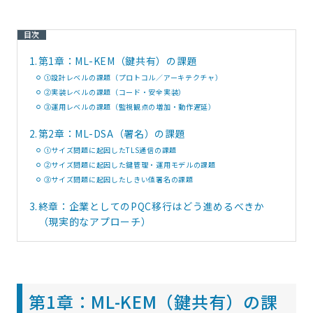
目次
1.
第1章：ML-KEM（鍵共有）の課題
①設計レベルの課題（プロトコル／アーキテクチャ）
②実装レベルの課題（コード・安全実装）
③運用レベルの課題（監視観点の増加・動作遅延）
2.
第2章：ML-DSA（署名）の課題
①サイズ問題に起因したTLS通信の課題
②サイズ問題に起因した鍵管理・運用モデルの課題
③サイズ問題に起因したしきい値署名の課題
3.
終章：企業としてのPQC移行はどう進めるべきか
（現実的なアプローチ）
第
1
章：
ML-KEM
（鍵共有）の課