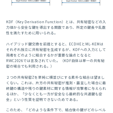
KDF（Key Derivation Function）とは、共有秘密などの入
力値から安全な鍵を導出する関数であり、所定の鍵長や乱数
性を満たすために用いられる。
ハイブリッド鍵交換を前提とすると、ECDHEとML‑KEMは
それぞれ独立に共有秘密を生成するが、KDFへの入力として
両者をどのように結合するかが重要な論点となると
RWC2026では言及されていた。（KDF自体は単一の共有秘
密の場合でも利用される。）
２つの共有秘密Zを単純に横並びにする素朴な結合は望まし
くない。これは、片方の共有秘密が推測・露呈した場合に最
終鍵の構造や残りの鍵素材に関する情報が攻撃者に与えられ
るほか、「少なくとも一方が安全なら最終的な共通鍵も安
全」という性質を証明できないためである。
このため、「どのような条件下で、結合後の鍵がどのレベル