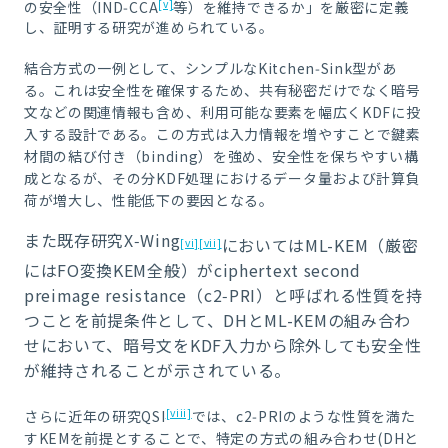
[v]
の安全性（IND‑CCA
等）を維持できるか」を厳密に定義
し、証明する研究が進められている。
結合方式の一例として、シンプルなKitchen‑Sink型があ
る。これは安全性を確保するため、共有秘密だけでなく暗号
文などの関連情報も含め、利用可能な要素を幅広くKDFに投
入する設計である。この方式は入力情報を増やすことで鍵素
材間の結び付き（binding）を強め、安全性を保ちやすい構
成となるが、その分KDF処理におけるデータ量および計算負
荷が増大し、性能低下の要因となる。
また既存研究X‑Wing
においてはML-KEM（厳密
[vi]
[vii]
にはFO変換KEM全般）がciphertext second
preimage resistance（c2‑PRI）と呼ばれる性質を持
つことを前提条件として、DHとML-KEMの組み合わ
せにおいて、暗号文をKDF入力から除外しても安全性
が維持されることが示されている。
[viii]
さらに近年の研究QSI
では、c2‑PRIのような性質を満た
すKEMを前提とすることで、特定の方式の組み合わせ(DHと