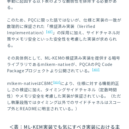
挙動に起因する以下表のような脆弱性を排除する必要があ
る。
このため、PQCに限った話ではないが、仕様と実装の一致が
数理的に保証された「検証済み実装（Verified
[xii]
Implementation）
」の採用に加え、サイドチャネル対
策やメモリ安全といった安全性を考慮した実装が求められ
る。
その具体例として、ML-KEMの検証済み実装を提供する暗号
ライブラリであるmlkem-nativeが、PQCAのPQ Code
[xiii]
Packageプロジェクトより公開されている。
[xiv]
mlkem-nativeはCBMC
により、仕様に対する機能的正
しさの検証に加え、タイミングサイドチャネル（定数時間
性）やメモリ安全を考慮した実装が保証されている。（ただ
し執筆段階ではタイミング以外でのサイドチャネルはスコー
プ外とREADMEに明言されている。）
＜表：ML-KEM実装でも気にすべき実装における主