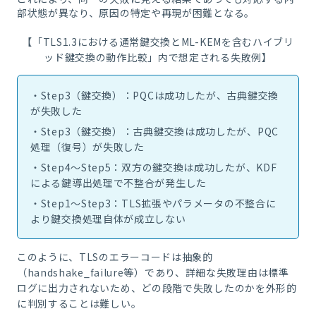
部状態が異なり、原因の特定や再現が困難となる。
【「TLS1.3における通常鍵交換とML-KEMを含むハイブリ
ッド鍵交換の動作比較」内で想定される失敗例】
・Step3（鍵交換）：PQCは成功したが、古典鍵交換
が失敗した
・Step3（鍵交換）：古典鍵交換は成功したが、PQC
処理（復号）が失敗した
・Step4〜Step5：双方の鍵交換は成功したが、KDF
による鍵導出処理で不整合が発生した
・Step1〜Step3：TLS拡張やパラメータの不整合に
より鍵交換処理自体が成立しない
このように、TLSのエラーコードは抽象的
（handshake_failure等）であり、詳細な失敗理由は標準
ログに出力されないため、どの段階で失敗したのかを外形的
に判別することは難しい。