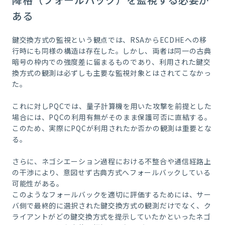
ある
鍵交換方式の監視という観点では、RSAからECDHEへの移
行時にも同様の構造は存在した。しかし、両者は同一の古典
暗号の枠内での強度差に留まるものであり、利用された鍵交
換方式の観測は必ずしも主要な監視対象とはされてこなかっ
た。
これに対しPQCでは、量子計算機を用いた攻撃を前提とした
場合には、PQCの利用有無がそのまま保護可否に直結する。
このため、実際にPQCが利用されたか否かの観測は重要とな
る。
さらに、ネゴシエーション過程における不整合や通信経路上
の干渉により、意図せず古典方式へフォールバックしている
可能性がある。
このようなフォールバックを適切に評価するためには、サー
バ側で最終的に選択された鍵交換方式の観測だけでなく、ク
ライアントがどの鍵交換方式を提示していたかといったネゴ