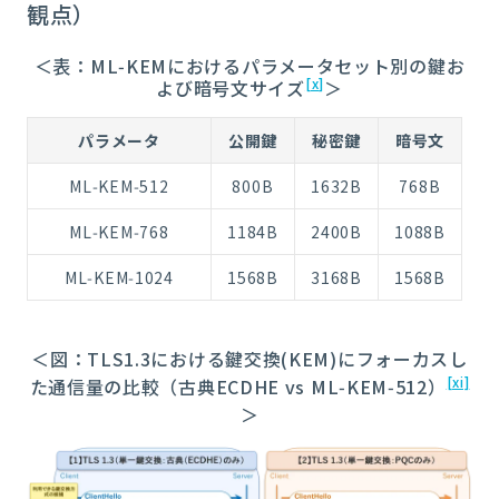
観点）
＜表：ML‑KEMにおけるパラメータセット別の鍵お
[x]
よび暗号文サイズ
＞
パラメータ
公開鍵
秘密鍵
暗号文
ML‑KEM‑512
800B
1632B
768B
ML‑KEM‑768
1184B
2400B
1088B
ML‑KEM‑1024
1568B
3168B
1568B
＜図：TLS1.3における鍵交換(KEM)にフォーカスし
[xi]
た通信量の比較（古典ECDHE vs ML‑KEM‑512）
＞