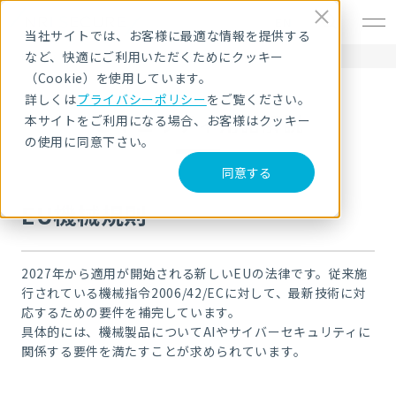
EN
当社サイトでは、お客様に最適な情報を提供する
など、快適にご利用いただくためにクッキー
HOME
セキュリティ用語解説
EU機械規則
（Cookie）を使用しています。
詳しくは
プライバシーポリシー
をご覧ください。
セキュリティ用語解説
本サイトをご利用になる場合、お客様はクッキー
の使用に同意下さい。
同意する
EU機械規則
2027年から適用が開始される新しいEUの法律です。従来施
行されている機械指令2006/42/ECに対して、最新技術に対
応するための要件を補完しています。
具体的には、機械製品についてAIやサイバーセキュリティに
関係する要件を満たすことが求められています。