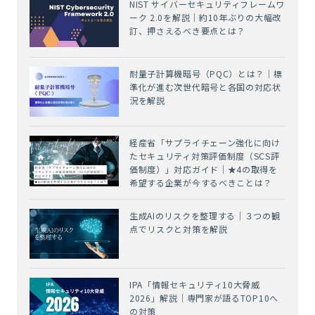
NIST サイバーセキュリティフレームワ
ーク 2.0を解説｜約10年ぶりの大幅改
訂、押さえるべき要点とは？
耐量子計算機暗号（PQC）とは？｜標
準化が進む次世代暗号と各国の対応状
況を解説
経産省「サプライチェーン強化に向け
たセキュリティ対策評価制度（SCS評
価制度）」対応ガイド｜★4の取得を
希望する企業が今するべきことは？
生成AIのリスクを整理する｜３つの観
点でリスクと対策を解説
IPA「情報セキュリティ10大脅威
2026」解説｜専門家が語るTOP10へ
の対策