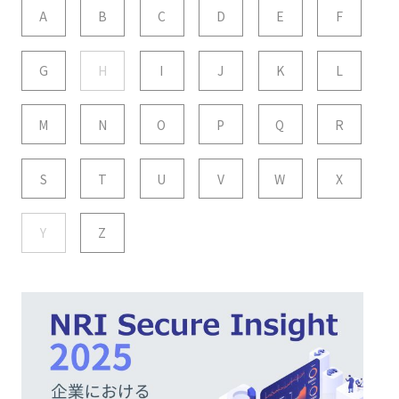
A
B
C
D
E
F
G
H
I
J
K
L
M
N
O
P
Q
R
S
T
U
V
W
X
Y
Z