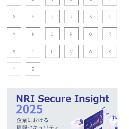
G
H
I
J
K
L
M
N
O
P
Q
R
S
T
U
V
W
X
Y
Z