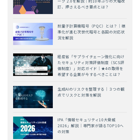
ーク 2.0を解説｜約10年ぶりの大幅改
訂、押さえるべき要点とは？
耐量子計算機暗号（PQC）とは？｜標
準化が進む次世代暗号と各国の対応状
況を解説
経産省「サプライチェーン強化に向け
たセキュリティ対策評価制度（SCS評
価制度）」対応ガイド｜★4の取得を
希望する企業が今するべきことは？
生成AIのリスクを整理する｜３つの観
点でリスクと対策を解説
IPA「情報セキュリティ10大脅威
2026」解説｜専門家が語るTOP10へ
の対策