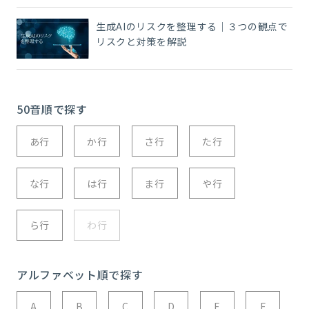
生成AIのリスクを整理する｜３つの観点で
リスクと対策を解説
50音順で探す
あ行
か行
さ行
た行
な行
は行
ま行
や行
ら行
わ行
アルファベット順で探す
A
B
C
D
E
F