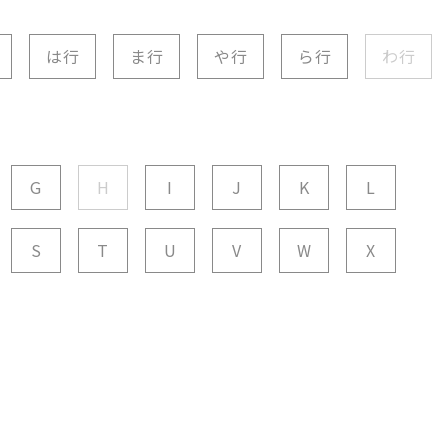
は行
ま行
や行
ら行
わ行
G
H
I
J
K
L
S
T
U
V
W
X