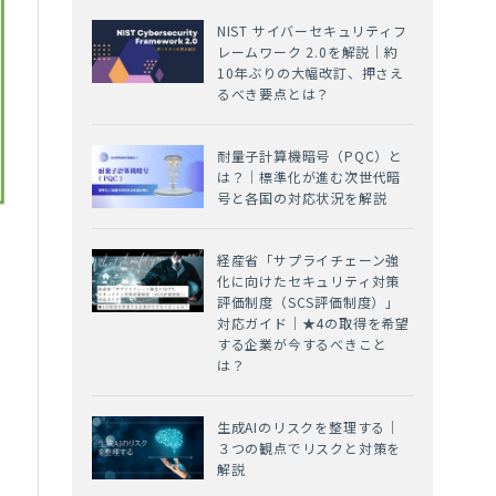
NIST サイバーセキュリティフ
レームワーク 2.0を解説｜約
10年ぶりの大幅改訂、押さえ
るべき要点とは？
耐量子計算機暗号（PQC）と
は？｜標準化が進む次世代暗
号と各国の対応状況を解説
経産省「サプライチェーン強
化に向けたセキュリティ対策
評価制度（SCS評価制度）」
対応ガイド｜★4の取得を希望
する企業が今するべきこと
は？
生成AIのリスクを整理する｜
３つの観点でリスクと対策を
解説