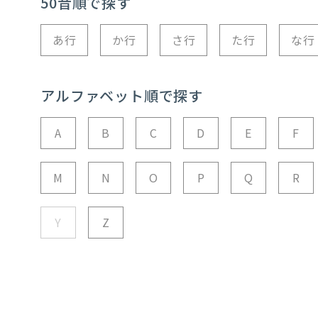
50音順で探す
あ行
か行
さ行
た行
な行
アルファベット順で探す
A
B
C
D
E
F
M
N
O
P
Q
R
Y
Z