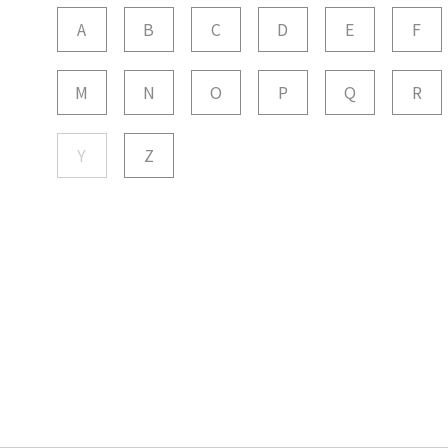
A
B
C
D
E
F
M
N
O
P
Q
R
Y
Z