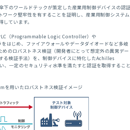
ル傘下のワールドテックが策定した産業用制御デバイスの認
トワーク堅牢性を有することを証明し、産業用制御システム
得しています。
ogrammable Logic Controller）や
m）コントローラをはじめ、ファイアウォールやデータダイオードなど多岐
ためのロバストネス検証（開発者にとって想定外の異常デー
検証手法）を、制御デバイスに特化したAchilles
を用いて行い、一定のセキュリティ水準を満たすと認証を取得するこ
 Platformを用いたロバストネス検証イメージ