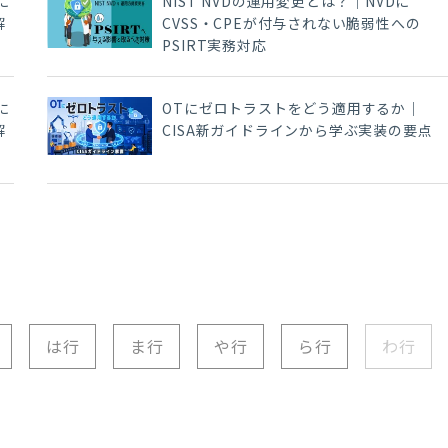
に
NIST NVDの運用変更とは？｜NVDに
解
CVSS・CPEが付与されない脆弱性への
PSIRT実務対応
に
OTにゼロトラストをどう適用するか｜
解
CISA新ガイドラインから学ぶ実装の要点
は行
ま行
や行
ら行
わ行