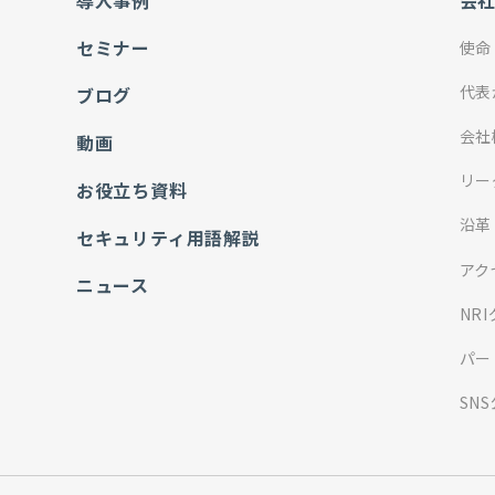
導入事例
会
セミナー
使命
代表
ブログ
会社
動画
リー
お役立ち資料
沿革
セキュリティ用語解説
アク
ニュース
NR
パー
SN