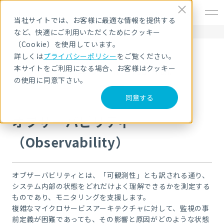
EN
当社サイトでは、お客様に最適な情報を提供する
など、快適にご利用いただくためにクッキー
HOME
セキュリティ用語解説
オブザーバビリティ（Observability）
（Cookie）を使用しています。
詳しくは
プライバシーポリシー
をご覧ください。
セキュリティ用語解説
本サイトをご利用になる場合、お客様はクッキー
の使用に同意下さい。
同意する
オブザーバビリティ
（Observability）
オブザーバビリティとは、「可観測性」とも訳される通り、
システム内部の状態をどれだけよく理解できるかを測定する
ものであり、モニタリングを支援します。
複雑なマイクロサービスアーキテクチャに対して、監視の事
前定義が困難であっても、その影響と原因がどのような状態