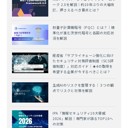
ーク 2.0を解説｜約10年ぶりの大幅改
訂、押さえるべき要点とは？
耐量子計算機暗号（PQC）とは？｜標
準化が進む次世代暗号と各国の対応状
況を解説
経産省「サプライチェーン強化に向け
たセキュリティ対策評価制度（SCS評
価制度）」対応ガイド｜★4の取得を
希望する企業が今するべきことは？
生成AIのリスクを整理する｜３つの観
点でリスクと対策を解説
IPA「情報セキュリティ10大脅威
2026」解説｜専門家が語るTOP10へ
の対策