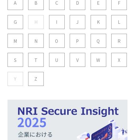
A
B
C
D
E
F
G
H
I
J
K
L
M
N
O
P
Q
R
S
T
U
V
W
X
Y
Z