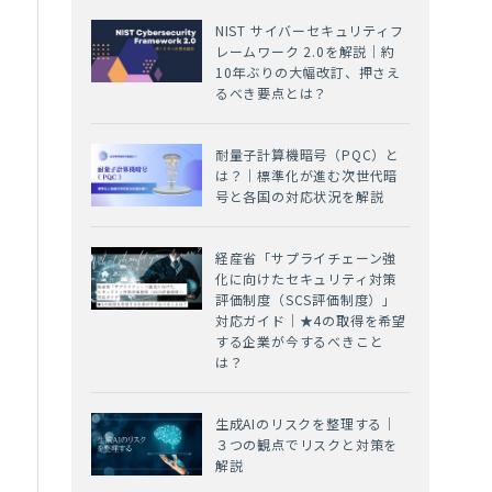
NIST サイバーセキュリティフ
レームワーク 2.0を解説｜約
10年ぶりの大幅改訂、押さえ
るべき要点とは？
耐量子計算機暗号（PQC）と
は？｜標準化が進む次世代暗
号と各国の対応状況を解説
経産省「サプライチェーン強
化に向けたセキュリティ対策
評価制度（SCS評価制度）」
対応ガイド｜★4の取得を希望
する企業が今するべきこと
は？
。
生成AIのリスクを整理する｜
３つの観点でリスクと対策を
解説