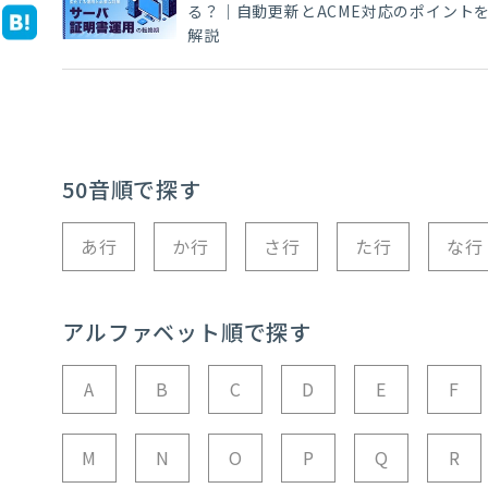
る？｜自動更新とACME対応のポイント
解説
50音順で探す
あ行
か行
さ行
た行
な行
アルファベット順で探す
A
B
C
D
E
F
M
N
O
P
Q
R