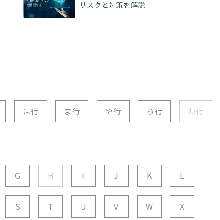
を
リスクと対策を解説
は行
ま行
や行
ら行
わ行
G
H
I
J
K
L
S
T
U
V
W
X