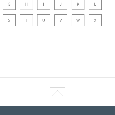
G
H
I
J
K
L
S
T
U
V
W
X