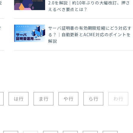
説
2.0を解説｜約10年ぶりの大幅改訂、押さ
えるべき要点とは？
で
サーバ証明書の有効期限短縮にどう対応す
る？｜自動更新とACME対応のポイントを
解説
は行
ま行
や行
ら行
わ行