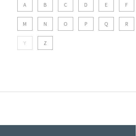
A
B
C
D
E
F
M
N
O
P
Q
R
Y
Z