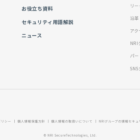
リー
お役立ち資料
沿革
セキュリティ用語解説
アク
ニュース
NR
パー
SN
ポリシー
個人情報保護方針
個人情報の取扱いについて
NRIグループの情報セキ
© NRI SecureTechnologies, Ltd.