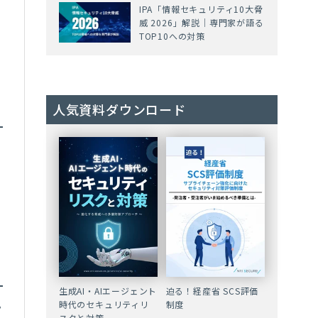
IPA「情報セキュリティ10大脅
威 2026」解説｜専門家が語る
TOP10への対策
人気資料ダウンロード
迫る！経産省 SCS評価
生成AI・AIエージェント
制度
時代のセキュリティリ
ク
スクと対策