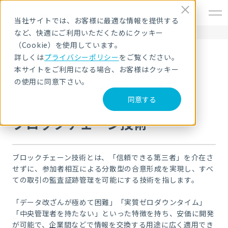
EN
当社サイトでは、お客様に最適な情報を提供する
など、快適にご利用いただくためにクッキー
HOME
セキュリティ用語解説
ブロックチェーン技術
（Cookie）を使用しています。
詳しくは
プライバシーポリシー
をご覧ください。
セキュリティ用語解説
本サイトをご利用になる場合、お客様はクッキー
の使用に同意下さい。
同意する
ブロックチェーン技術
ブロックチェーン技術とは、「信頼できる第三者」を介在さ
せずに、参加者相互による分散型の合意形成を実現し、すべ
ての取引の監査証跡管理を可能にする技術を指します。
「データ改ざんが極めて困難」「実質ゼロダウンタイム」
「中央管理者を持たない」といった特徴を持ち、安価に開発
が可能で、企業間などで情報を交換する用途に広く適用でき