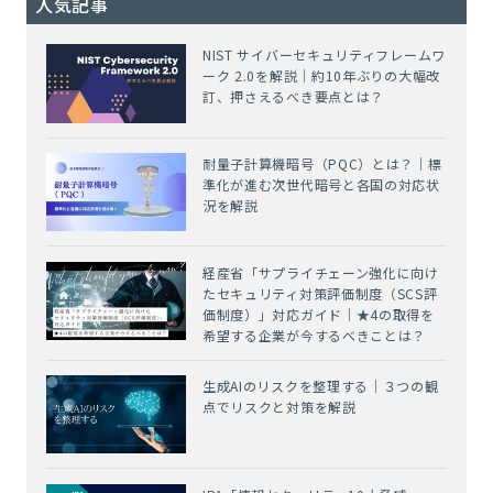
人気記事
NIST サイバーセキュリティフレームワ
ーク 2.0を解説｜約10年ぶりの大幅改
訂、押さえるべき要点とは？
耐量子計算機暗号（PQC）とは？｜標
準化が進む次世代暗号と各国の対応状
況を解説
経産省「サプライチェーン強化に向け
たセキュリティ対策評価制度（SCS評
価制度）」対応ガイド｜★4の取得を
希望する企業が今するべきことは？
生成AIのリスクを整理する｜３つの観
点でリスクと対策を解説