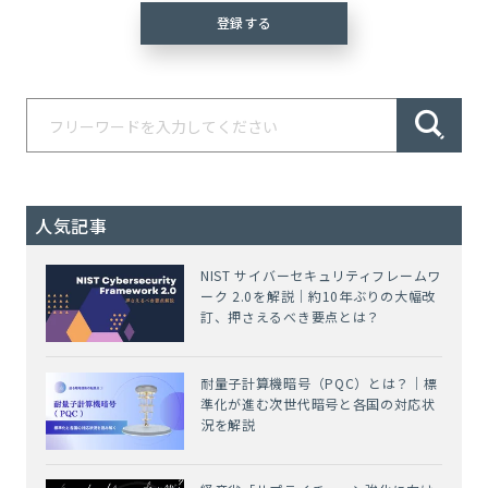
人気記事
NIST サイバーセキュリティフレームワ
ーク 2.0を解説｜約10年ぶりの大幅改
訂、押さえるべき要点とは？
耐量子計算機暗号（PQC）とは？｜標
準化が進む次世代暗号と各国の対応状
況を解説