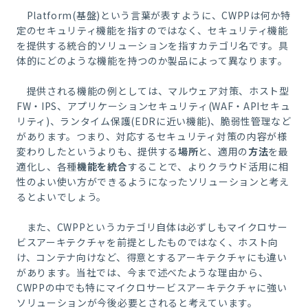
Platform(基盤)という言葉が表すように、CWPPは何か特
定のセキュリティ機能を指すのではなく、セキュリティ機能
を提供する統合的ソリューションを指すカテゴリ名です。具
体的にどのような機能を持つのか製品によって異なります。
提供される機能の例としては、マルウェア対策、ホスト型
FW・IPS、アプリケーションセキュリティ(WAF・APIセキュ
リティ)、ランタイム保護(EDRに近い機能)、脆弱性管理など
があります。つまり、対応するセキュリティ対策の内容が様
変わりしたというよりも、提供する
場所
と、適用の
方法
を最
適化し、各種
機能を統合
することで、よりクラウド活用に相
性のよい使い方ができるようになったソリューションと考え
るとよいでしょう。
また、CWPPというカテゴリ自体は必ずしもマイクロサー
ビスアーキテクチャを前提としたものではなく、ホスト向
け、コンテナ向けなど、得意とするアーキテクチャにも違い
があります。当社では、今まで述べたような理由から、
CWPPの中でも特にマイクロサービスアーキテクチャに強い
ソリューションが今後必要とされると考えています。