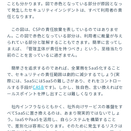
ことも分かります。図で赤色となっている部分が原因となっ
て発生したセキュリティインシデントは、すべて利用者の責
任となります。
この図は、CSPの責任放棄を表しているのではありませ
ん。この図で赤色となっている部分は、利用者に裁量が与え
られている部分と理解することもできます。簡単に言ってし
まえば、「管理主体が責任を持つべき」という、至極当たり
前のことを言っているに過ぎません。
簡単さを追求するのであれば、全業務をSaaS化すること
で、セキュリティの責任範囲は劇的に減少するでしょう(実
際には、SaaSにはSaaSの難しさがあり、それをコントロー
ルする手段が
CASB
です)。しかし、独自色、言い換えればセ
ールスポイントを押し出すことは難しくなります。
社内インフラならともかく、社外向けサービスの基盤をす
べてSaaSに置き換えるのは、あまり現実的ではないでしょ
う。IaaSやPaaSを活用し、自らシステムを構築すること
で、差別化は容易になります。そのために発生するリスクは