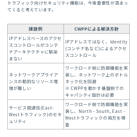
トラフィック向けセキュリティ機能は、今後重要性が高まっ
てくると考えています。
課題例
CWPPによる解決方針
IPアドレスベースのアクセ
IPアドレスではなく、Identity
スコントロールがコンテ
(コンテナ名など)によるアクセ
ナアーキテクチャに馴染
スコントロール
まない
ワークロード側に防御機能を実
ネットワークアプライア
装し、ネットワーク上のボトル
ンスの動的なリソース増
ネック化を回避
強が難しい
※ CWPPを動かす基盤側での
キャパシティ設計は必要
ワークロード側で防御機能を実
サービス間通信(East-
装し、North - South, East -
Westトラフィック)のセキ
Westトラフィックの両方を検
ュリティ
査