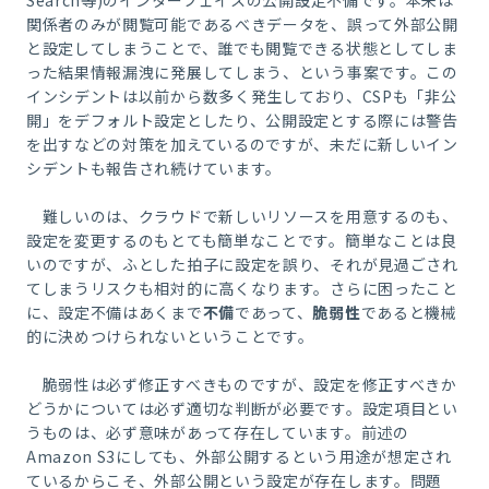
関係者のみが閲覧可能であるべきデータを、誤って外部公開
と設定してしまうことで、誰でも閲覧できる状態としてしま
った結果情報漏洩に発展してしまう、という事案です。この
インシデントは以前から数多く発生しており、CSPも「非公
開」をデフォルト設定としたり、公開設定とする際には警告
を出すなどの対策を加えているのですが、未だに新しいイン
シデントも報告され続けています。
難しいのは、クラウドで新しいリソースを用意するのも、
設定を変更するのもとても簡単なことです。簡単なことは良
いのですが、ふとした拍子に設定を誤り、それが見過ごされ
てしまうリスクも相対的に高くなります。さらに困ったこと
に、設定不備はあくまで
不備
であって、
脆弱性
であると機械
的に決めつけられないということです。
脆弱性は必ず修正すべきものですが、設定を修正すべきか
どうかについては必ず適切な判断が必要です。設定項目とい
うものは、必ず意味があって存在しています。前述の
Amazon S3にしても、外部公開するという用途が想定され
ているからこそ、外部公開という設定が存在します。問題