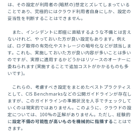
は、その設定が利用者の(暗黙の)想定とズレてしまっている
ことであり、究極的にはクラウド利用者自身にしか、設定の
妥当性を判断することはできません。
また、インシデントに即座に直結するような不備とは言え
ないけれど、やっておいた方が良い設定もあります。例え
ば、ログ取得の有効化やストレージの暗号化などが該当しま
す。これも、実施しておいた方が良い内容が多いことは多い
のですが、実際に適用するかどうかはリソースのオーナーに
委ねられます(実施することで追加コストがかかるものも多
いです)。
これらの、考慮すべき設定をまとめたベストプラクティス
として、CIS Benchmarksなどの公開ガイドラインが存在し
ますが、このガイドラインの準拠状況を人手でチェックして
いくのは現実的ではありません。このように、クラウドの設
定については、100%の正解がありません。ただし、経験的
に
設定不備の可能性が高いものを機械的に指摘する
ことはで
きます。