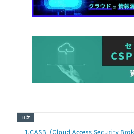
目次
1.
CASB（Cloud Access Security B