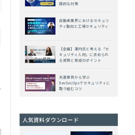
践的な対策
自動車業界におけるセキュリ
ティ動向と工場セキュリティ
【全編】澤円氏と考える「セ
キュリティ人材」に求められ
る資質と育成のポイント
先進事例から学ぶ
DevSecOpsでセキュリティに
る
取り組むコツ
人気資料ダウンロード