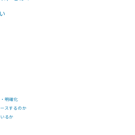
い
理・明確化
ースするのか
ているか